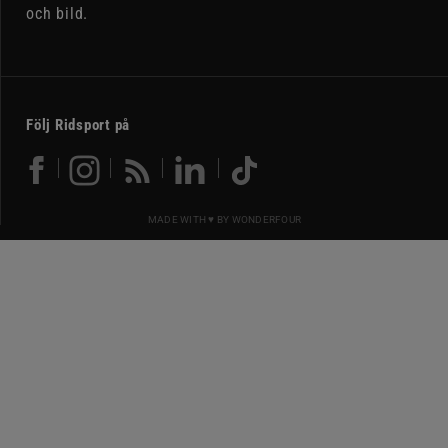
och bild.
Följ Ridsport på
MADE WITH ♥ BY
WONDERFOUR