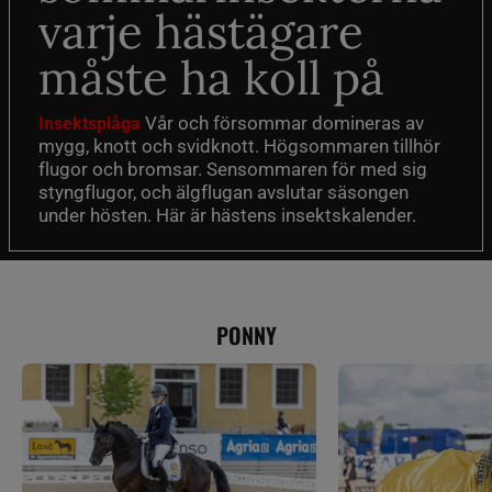
varje hästägare
måste ha koll på
Vår och försommar domineras av
Insektsplåga
mygg, knott och svidknott. Högsommaren tillhör
flugor och bromsar. Sensommaren för med sig
styngflugor, och älgflugan avslutar säsongen
under hösten. Här är hästens insektskalender.
PONNY