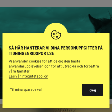
HINGSTAR ONLINE
GODKÄNDA HINGSTAR I
SÅ HÄR HANTERAR VI DINA PERSONUPPGIFTER PÅ
FLERA KATEGORIER MED
TIDNINGENRIDSPORT.SE
BILDER OCH FAKTA
Vi använder cookies för att ge dig den bästa
användarupplevelsen och för att utveckla och förbättra
våra tjänster.
Läs vår integritetspolicy
VISA ALLA HINGSTAR
Till mina sparade val
Okej