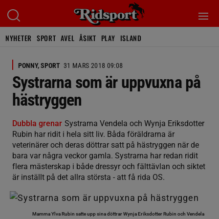
NYHETER
SPORT
AVEL
ÅSIKT
PLAY
ISLAND
PONNY, SPORT
31 MARS 2018 09:08
Systrarna som är uppvuxna på
hästryggen
Dubbla grenar
Systrarna Vendela och Wynja Eriksdotter
Rubin har ridit i hela sitt liv. Båda föräldrarna är
veterinärer och deras döttrar satt på hästryggen när de
bara var några veckor gamla. Systrarna har redan ridit
flera mästerskap i både dressyr och fälttävlan och siktet
är inställt på det allra största - att få rida OS.
Mamma Ylva Rubin satte upp sina döttrar Wynja Eriksdotter Rubin och Vendela