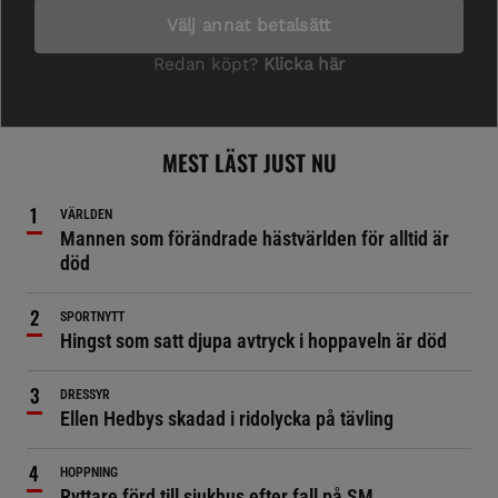
MEST LÄST JUST NU
VÄRLDEN
Mannen som förändrade hästvärlden för alltid är
död
SPORTNYTT
Hingst som satt djupa avtryck i hoppaveln är död
DRESSYR
Ellen Hedbys skadad i ridolycka på tävling
HOPPNING
Ryttare förd till sjukhus efter fall på SM