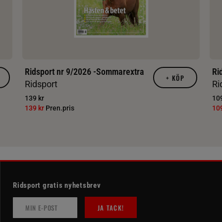
Ridsport nr 9/2026 -Sommarextra
Ri
+
KÖP
Ridsport
Ri
139 kr
109
139 kr
Pren.pris
10
Ridsport gratis nyhetsbrev
JA TACK!