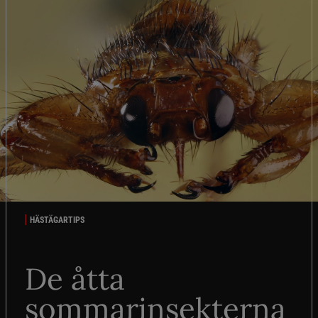
HÄSTÄGARTIPS
De åtta
sommarinsekterna