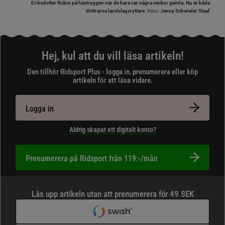
Eriksdotter Rubin på hästryggen när de bara var några veckor gamla. Nu är båda
Foto:
döttrarna landslagsryttare.
Jenny Schwieler Staaf
Hej, kul att du vill läsa artikeln!
Den tillhör Ridsport Plus - logga in, prenumerera eller köp
artikeln för att läsa vidare.
Logga in
Aldrig skapat ett digitalt konto?
Prenumerera på Ridsport från 119:-/mån