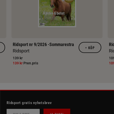
Ridsport nr 9/2026 -Sommarextra
Ri
+
KÖP
Ridsport
Ri
139 kr
109
139 kr
Pren.pris
10
Ridsport gratis nyhetsbrev