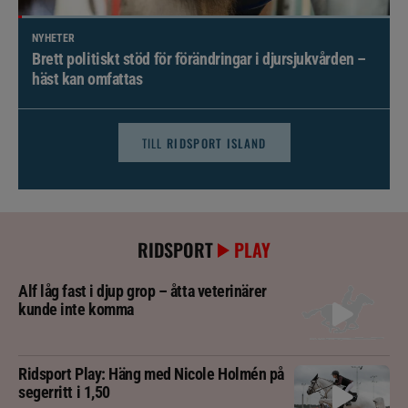
NYHETER
Brett politiskt stöd för förändringar i djursjukvården –
häst kan omfattas
TILL
RIDSPORT ISLAND
RIDSPORT
PLAY
Alf låg fast i djup grop – åtta veterinärer
kunde inte komma
Ridsport Play: Häng med Nicole Holmén på
segerritt i 1,50