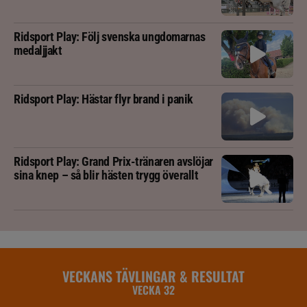
Ridsport Play: Följ svenska ungdomarnas
medaljjakt
Ridsport Play: Hästar flyr brand i panik
Ridsport Play: Grand Prix-tränaren avslöjar
sina knep – så blir hästen trygg överallt
VECKANS TÄVLINGAR & RESULTAT
VECKA 32