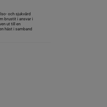
so- och sjukvård
om brustit i ansvar i
n ut till en
 en häst i samband