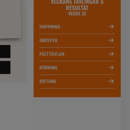
VECKANS TÄVLINGAR &
RESULTAT
VECKA 32
HOPPNING
DRESSYR
FÄLTTÄVLAN
KÖRNING
DISTANS