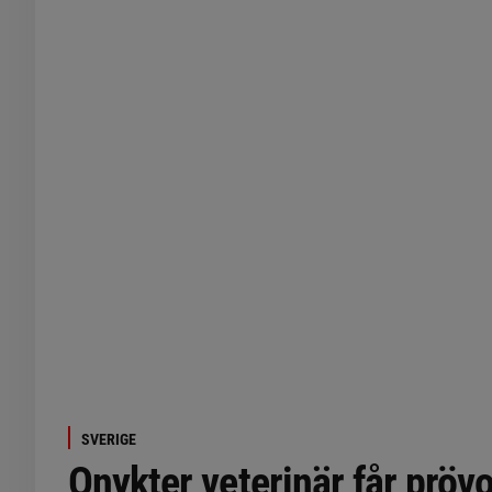
SVERIGE
Onykter veterinär får prövot