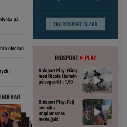
djursjukvården – häst kan omfattas
olycka på
TILL
RIDSPORT ISLAND
från olyckan
RIDSPORT
PLAY
Ridsport Play: Häng
ryck i
med Nicole Holmén
på segerritt i 1,50
ENDERAR
Ridsport Play: Följ
svenska
ungdomarnas
medaljjakt