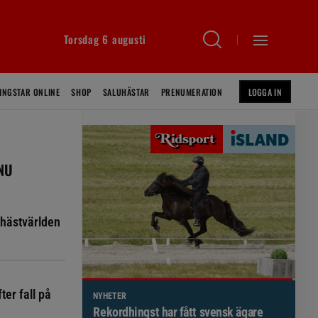
Torsdag 6 augusti
INGSTAR ONLINE
SHOP
SALUHÄSTAR
PRENUMERATION
LOGGA IN
 NU
hästvärlden
ter fall på
NYHETER
Brett politiskt stöd för förändringar i