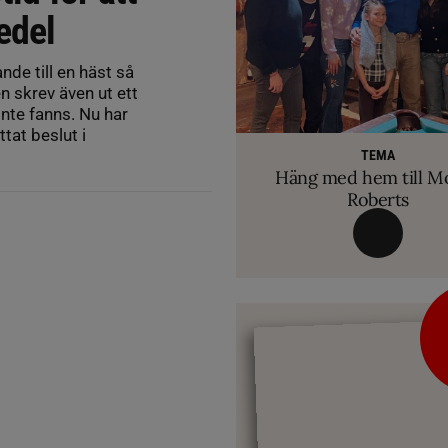
edel
nde till en häst så
n skrev även ut ett
inte fanns. Nu har
RIDSPORT 
tat beslut i
VETERINÄ
TEMA
Ridsport Play: Grand
TEMA
Så märker du om din
Allt du behöver ve
VM-febern stiger – hä
TEMA
biten av hug
Häng med hem till M
inför Aachen
avslöjar sina knep – så blir hästen tryg
Roberts