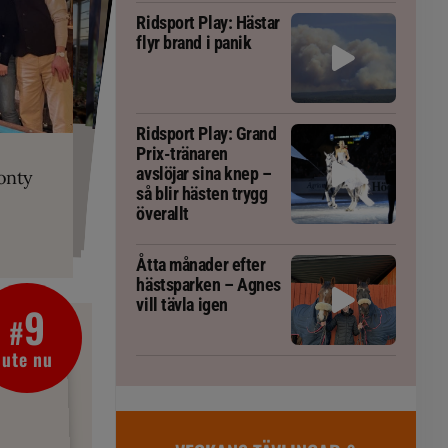
Ridsport Play: Hästar
flyr brand i panik
PLAY
Ridsport Play: Grand
RT
 Prix-tränaren
 häst blivit
ta om fång
Prix-tränaren
r är allt
gorm
avslöjar sina knep –
onty
g överallt
så blir hästen trygg
överallt
Åtta månader efter
hästsparken – Agnes
vill tävla igen
9
#
ute nu