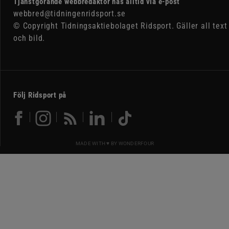
Tjänstgörande webbredaktör nås alltid via e-post
webbred@tidningenridsport.se
© Copyright Tidningsaktiebolaget Ridsport. Gäller all text
och bild.
Följ Ridsport på
MADE WITH ♥ BY
WONDERFOUR