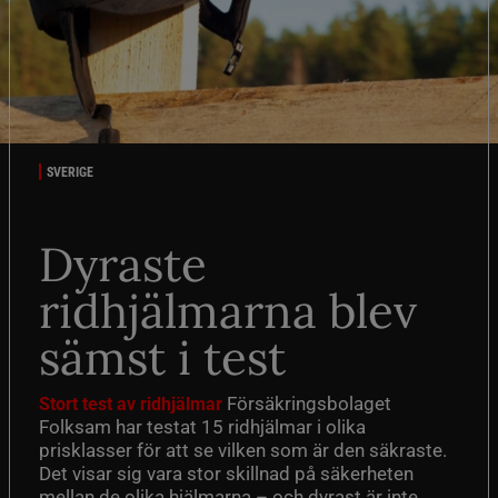
SVERIGE
Dyraste
ridhjälmarna blev
sämst i test
Försäkringsbolaget
Stort test av ridhjälmar
Folksam har testat 15 ridhjälmar i olika
prisklasser för att se vilken som är den säkraste.
Det visar sig vara stor skillnad på säkerheten
mellan de olika hjälmarna – och dyrast är inte