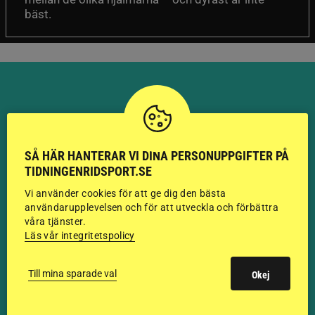
bäst.
HINGSTAR ONLINE
SÅ HÄR HANTERAR VI DINA PERSONUPPGIFTER PÅ
GODKÄNDA HINGSTAR I
TIDNINGENRIDSPORT.SE
FLERA KATEGORIER MED
Vi använder cookies för att ge dig den bästa
användarupplevelsen och för att utveckla och förbättra
BILDER OCH FAKTA
våra tjänster.
Läs vår integritetspolicy
Till mina sparade val
Okej
VISA ALLA HINGSTAR