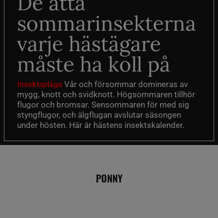
De åtta
sommarinsekterna
varje hästägare
måste ha koll på
Vår och försommar domineras av
Insektsplåga
mygg, knott och svidknott. Högsommaren tillhör
flugor och bromsar. Sensommaren för med sig
styngflugor, och älgflugan avslutar säsongen
under hösten. Här är hästens insektskalender.
PONNY