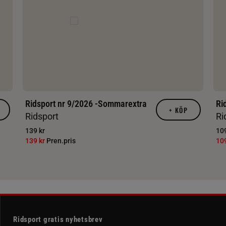
Ridsport nr 9/2026 -Sommarextra
Ri
+
KÖP
Ridsport
Ri
139 kr
109
139 kr
Pren.pris
10
Ridsport gratis nyhetsbrev