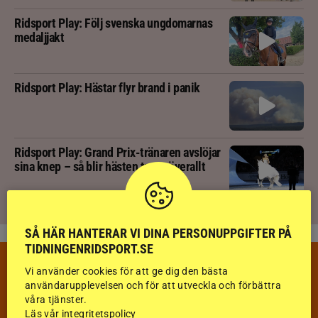
Ridsport Play: Följ svenska ungdomarnas
medaljjakt
Ridsport Play: Hästar flyr brand i panik
Ridsport Play: Grand Prix-tränaren avslöjar
sina knep – så blir hästen trygg överallt
SÅ HÄR HANTERAR VI DINA PERSONUPPGIFTER PÅ
TIDNINGENRIDSPORT.SE
VECKANS TÄVLINGAR & RESULTAT
Vi använder cookies för att ge dig den bästa
VECKA 32
användarupplevelsen och för att utveckla och förbättra
våra tjänster.
Läs vår integritetspolicy