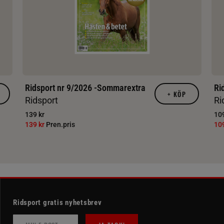
Ridsport nr 9/2026 -Sommarextra
Ri
+
KÖP
Ridsport
Ri
139 kr
109
139 kr
Pren.pris
10
Ridsport gratis nyhetsbrev