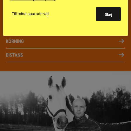
HOPPNING
DRESSYR
Till mina sparade val
Okej
FÄLTTÄVLAN
KÖRNING
DISTANS