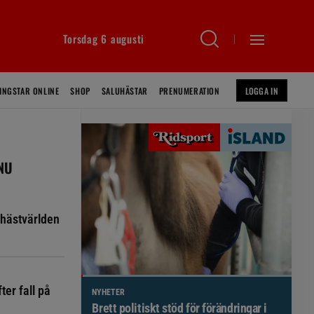
Torsdag 6 augusti
INGSTAR ONLINE
SHOP
SALUHÄSTAR
PRENUMERATION
LOGGA IN
 NU
hästvärlden
ter fall på
NYHETER
Brett politiskt stöd för förändringar i