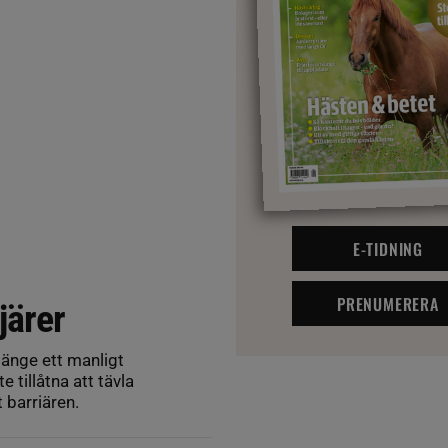
E-TIDNING
PRENUMERERA
järer
änge ett manligt
e tillåtna att tävla
 barriären.