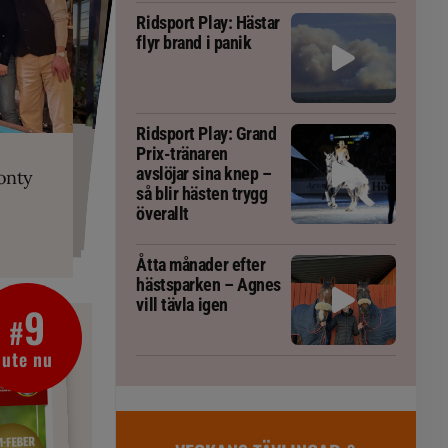
Ridsport Play: Hästar
flyr brand i panik
PLAY
Ridsport Play: Grand
RT
 Prix-tränaren
 häst blivit
ta om fång
Prix-tränaren
r är allt
gorm
avslöjar sina knep –
onty
g överallt
så blir hästen trygg
överallt
Åtta månader efter
hästsparken – Agnes
vill tävla igen
9
#
ute nu