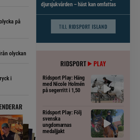
djursjukvården – häst kan omfattas
olycka på
TILL
RIDSPORT ISLAND
från olyckan
RIDSPORT
PLAY
Ridsport Play: Häng
ryck i
med Nicole Holmén
på segerritt i 1,50
ENDERAR
Ridsport Play: Följ
svenska
ungdomarnas
medaljjakt