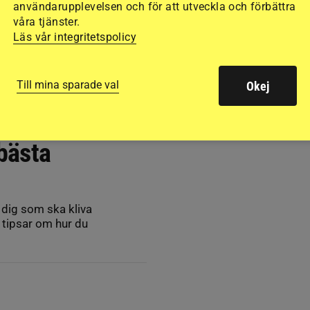
användarupplevelsen och för att utveckla och förbättra
våra tjänster.
Läs vår integritetspolicy
Till mina sparade val
Okej
 bästa
r dig som ska kliva
å tipsar om hur du