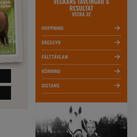
VECKANS TÄVLINGAR &
RESULTAT
VECKA 32
HOPPNING
DRESSYR
FÄLTTÄVLAN
KÖRNING
DISTANS