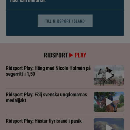
häst kan omfattas
TILL
RIDSPORT ISLAND
RIDSPORT
PLAY
Ridsport Play: Häng med Nicole Holmén på
segerritt i 1,50
Ridsport Play: Följ svenska ungdomarnas
medaljjakt
Ridsport Play: Hästar flyr brand i panik