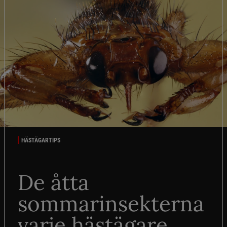
HÄSTÄGARTIPS
De åtta
sommarinsekterna
varje hästägare