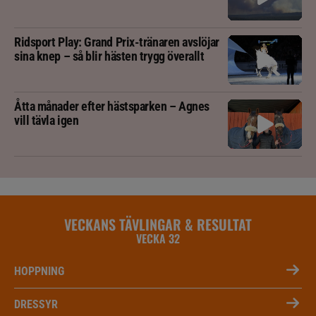
Ridsport Play: Grand Prix-tränaren avslöjar
sina knep – så blir hästen trygg överallt
Åtta månader efter hästsparken – Agnes
vill tävla igen
VECKANS TÄVLINGAR & RESULTAT
VECKA 32
HOPPNING
DRESSYR