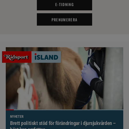
E-TIDNING
PRENUMERERA
NYHETER
Brett politiskt stöd för förändringar i djursjukvården –