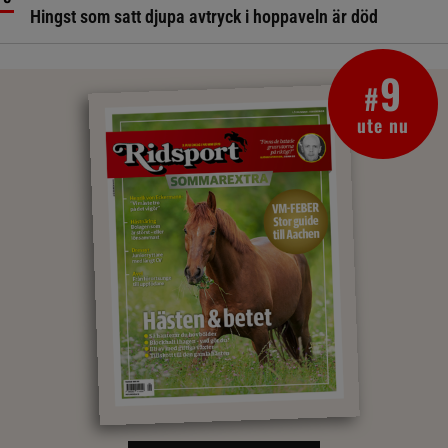
Hingst som satt djupa avtryck i hoppaveln är död
9
#
ute nu