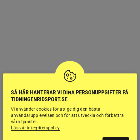
SÅ HÄR HANTERAR VI DINA PERSONUPPGIFTER PÅ
TIDNINGENRIDSPORT.SE
Vi använder cookies för att ge dig den bästa
användarupplevelsen och för att utveckla och förbättra
AVEL
våra tjänster.
Så olika selekteras hingstar i Europa
Läs vår integritetspolicy
Jämförelse
Så gott som varje land har sitt eget eget