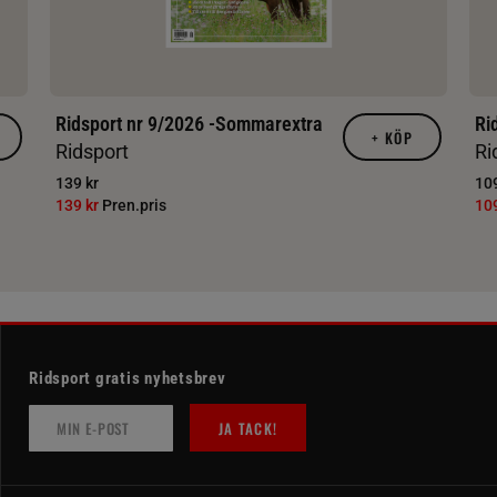
Ridsport nr 9/2026 -Sommarextra
Ri
+
KÖP
Ridsport
Ri
139 kr
109
139 kr
Pren.pris
10
Ridsport gratis nyhetsbrev
JA TACK!