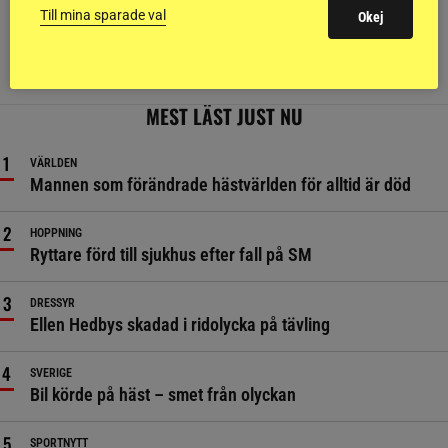
Till mina sparade val
Okej
regelverk och specifika upplägg för att selektera fram
avelshingstar. Ridsport har jämfört det svenska
bruksprovet med hur avelsvärdering av hingstar går
till i andra länder och avelsförbund.
MEST LÄST JUST NU
VÄRLDEN
Mannen som förändrade hästvärlden för alltid är död
HOPPNING
Ryttare förd till sjukhus efter fall på SM
DRESSYR
Ellen Hedbys skadad i ridolycka på tävling
SVERIGE
Bil körde på häst – smet från olyckan
SPORTNYTT