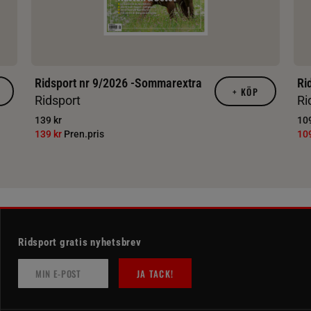
Ridsport nr 9/2026 -Sommarextra
Ri
+
KÖP
Ridsport
Ri
139 kr
109
139 kr
Pren.pris
10
Ridsport gratis nyhetsbrev
JA TACK!