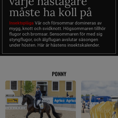
varje hästägare
måste ha koll på
Vår och försommar domineras av
Insektsplåga
mygg, knott och svidknott. Högsommaren tillhör
flugor och bromsar. Sensommaren för med sig
styngflugor, och älgflugan avslutar säsongen
under hösten. Här är hästens insektskalender.
PONNY