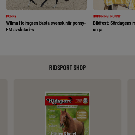
PONNY
HOPPNING, PONNY
Wilma Holmgren bästa svensk när ponny-
Bildfest: Söndagens m
EM avslutades
unga
RIDSPORT SHOP