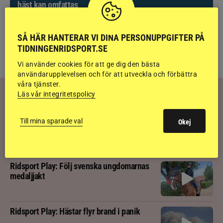
SÅ HÄR HANTERAR VI DINA PERSONUPPGIFTER PÅ
TILL
RIDSPORT ISLAND
TIDNINGENRIDSPORT.SE
Vi använder cookies för att ge dig den bästa
användarupplevelsen och för att utveckla och förbättra
våra tjänster.
Läs vår integritetspolicy
RIDSPORT
PLAY
Ridsport Play: Häng med Nicole Holmén på
Till mina sparade val
Okej
segerritt i 1,50
Ridsport Play: Följ svenska ungdomarnas
medaljjakt
Ridsport Play: Hästar flyr brand i panik