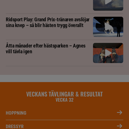
Ridsport Play: Grand Prix-tränaren avslöjar
sina knep – så blir hästen trygg överallt
Åtta månader efter hästsparken – Agnes
vill tävla igen
VECKANS TÄVLINGAR & RESULTAT
VECKA 32
HOPPNING
DRESSYR