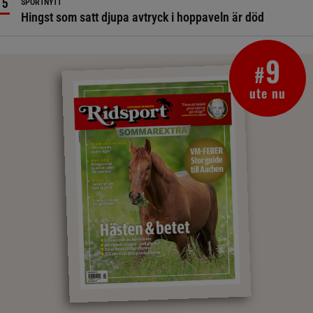
SPORTNYTT
Hingst som satt djupa avtryck i hoppaveln är död
9
#
ute nu