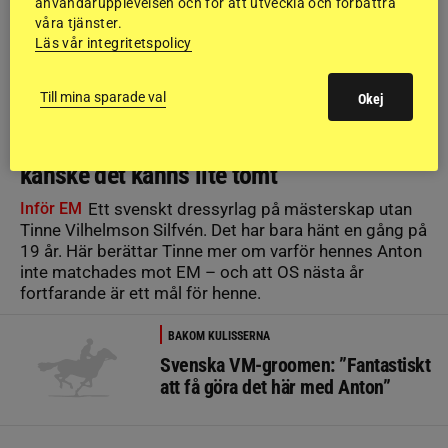
användarupplevelsen och för att utveckla och förbättra
våra tjänster.
Läs vår integritetspolicy
Till mina sparade val
Okej
DRESSYR
Inget EM för Tinne: ”När EM väl startar
kanske det känns lite tomt”
Inför EM
Ett svenskt dressyrlag på mästerskap utan
Tinne Vilhelmson Silfvén. Det har bara hänt en gång på
19 år. Här berättar Tinne mer om varför hennes Anton
inte matchades mot EM – och att OS nästa år
fortfarande är ett mål för henne.
BAKOM KULISSERNA
Svenska VM-groomen: ”Fantastiskt
att få göra det här med Anton”