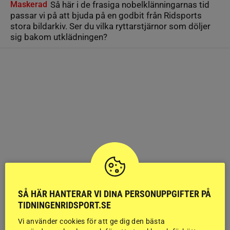
Maskerad
Så här i de frasiga nobelklänningarnas tid
passar vi på att bjuda på en godbit från Ridsports
stora bildarkiv. Ser du vilka ryttarstjärnor som döljer
sig bakom utklädningen?
SÅ HÄR HANTERAR VI DINA PERSONUPPGIFTER PÅ
TIDNINGENRIDSPORT.SE
Vi använder cookies för att ge dig den bästa