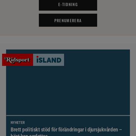
E-TIDNING
PRENUMERERA
NYHETER
Brett politiskt stöd för förändringar i djursjukvården –