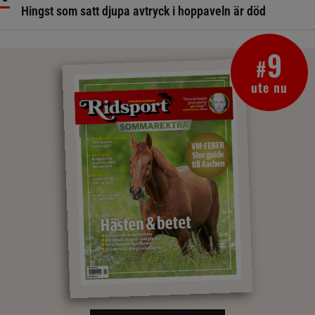
Hingst som satt djupa avtryck i hoppaveln är död
9
#
ute nu