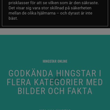
prisklasser för att se vilken som är den säkraste.
Det visar sig vara stor skillnad på säkerheten
mellan de olika hjälmarna – och dyrast är inte
bäst.
HINGSTAR ONLINE
GODKÄNDA HINGSTAR I
FLERA KATEGORIER MED
BILDER OCH FAKTA