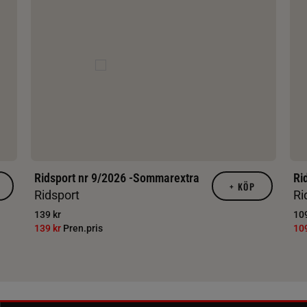
Ridsport nr 9/2026 -Sommarextra
Ri
+
KÖP
Ridsport
Ri
139 kr
109
139 kr
Pren.pris
10