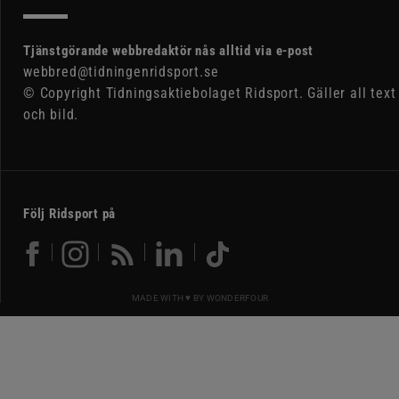
Tjänstgörande webbredaktör nås alltid via e-post
webbred@tidningenridsport.se
© Copyright Tidningsaktiebolaget Ridsport. Gäller all text
och bild.
Följ Ridsport på
MADE WITH ♥ BY
WONDERFOUR