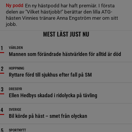
Ny podd
En ny hästpodd har haft premiär. I första
delen av "Vilket hästjobb!" berättar den lilla ATG-
hästen Vinnies tränare Anna Engström mer om sitt
jobb.
MEST LÄST JUST NU
VÄRLDEN
Mannen som förändrade hästvärlden för alltid är död
HOPPNING
Ryttare förd till sjukhus efter fall på SM
DRESSYR
Ellen Hedbys skadad i ridolycka på tävling
SVERIGE
Bil körde på häst – smet från olyckan
SPORTNYTT