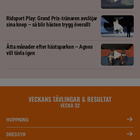
Ridsport Play: Grand Prix-tränaren avslöjar
sina knep – så blir hästen trygg överallt
Åtta månader efter hästsparken – Agnes
vill tävla igen
VECKANS TÄVLINGAR & RESULTAT
VECKA 32
HOPPNING
DRESSYR