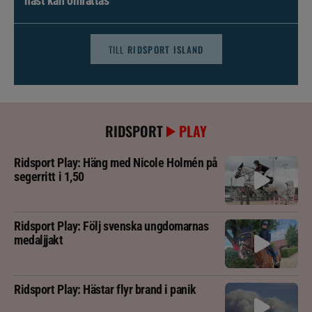
häst kan omfattas
TILL
RIDSPORT ISLAND
RIDSPORT
PLAY
Ridsport Play: Häng med Nicole Holmén på
segerritt i 1,50
Ridsport Play: Följ svenska ungdomarnas
medaljjakt
Ridsport Play: Hästar flyr brand i panik