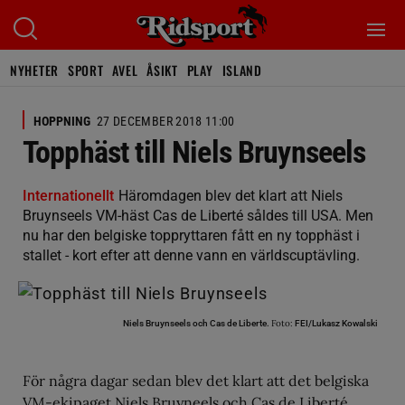
NYHETER
SPORT
AVEL
ÅSIKT
PLAY
ISLAND
HOPPNING
27 DECEMBER 2018 11:00
Topphäst till Niels Bruynseels
Internationellt
Häromdagen blev det klart att Niels
Bruynseels VM-häst Cas de Liberté såldes till USA. Men
nu har den belgiske toppryttaren fått en ny topphäst i
stallet - kort efter att denne vann en världscuptävling.
Foto:
Niels Bruynseels och Cas de Liberte.
FEI/Lukasz Kowalski
För några dagar sedan blev det klart att det belgiska
VM-ekipaget Niels Bruyneels och Cas de Liberté