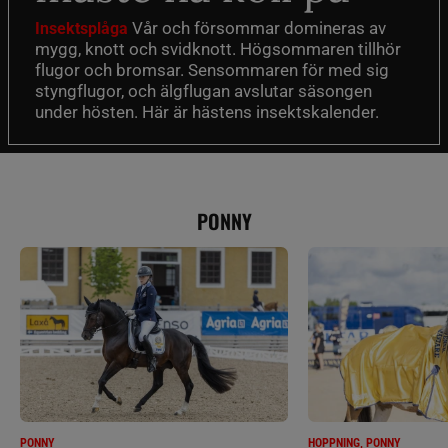
Vår och försommar domineras av
Insektsplåga
mygg, knott och svidknott. Högsommaren tillhör
flugor och bromsar. Sensommaren för med sig
styngflugor, och älgflugan avslutar säsongen
under hösten. Här är hästens insektskalender.
PONNY
PONNY
HOPPNING, PONNY