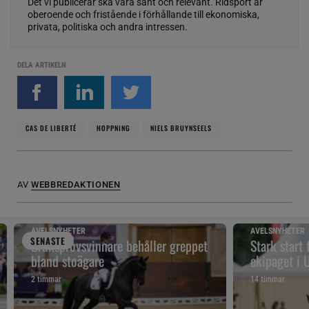
Det vi publicerar ska vara sant och relevant. Ridsport är
oberoende och fristående i förhållande till ekonomiska,
privata, politiska och andra intressen.
DELA ARTIKELN
CAS DE LIBERTÉ
HOPPNING
NIELS BRUYNSEELS
AV
WEBBREDAKTIONEN
AVELSNYHETER
AVELSNYHETER
SENAST
E
Bruksprovsvinnare behåller greppet
Stark start
bland stoägare
ekipaget i
2 timmar
14 timmar