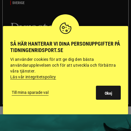
SVERIGE
Dyraste
ridhjälmarna blev
SÅ HÄR HANTERAR VI DINA PERSONUPPGIFTER PÅ
sämst i test
TIDNINGENRIDSPORT.SE
Vi använder cookies för att ge dig den bästa
Försäkringsbolaget
Stort test av ridhjälmar
användarupplevelsen och för att utveckla och förbättra
Folksam har testat 15 ridhjälmar i olika
våra tjänster.
prisklasser för att se vilken som är den säkraste.
Läs vår integritetspolicy
Det visar sig vara stor skillnad på säkerheten
mellan de olika hjälmarna – och dyrast är inte
Till mina sparade val
Okej
bäst.