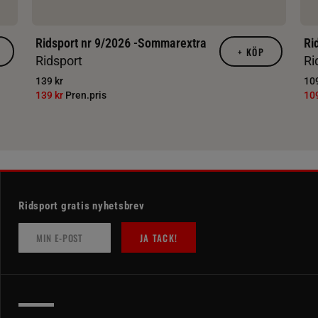
Ridsport nr 9/2026 -Sommarextra
Ri
+
KÖP
Ridsport
Ri
139 kr
109
139 kr
Pren.pris
10
Ridsport gratis nyhetsbrev
JA TACK!