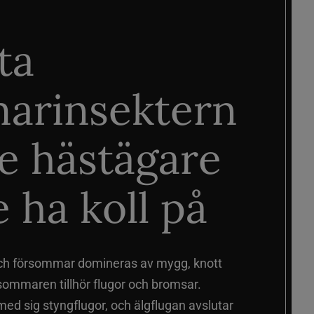
ta
arinsektern
je hästägare
 ha koll på
ch försommar domineras av mygg, knott
sommaren tillhör flugor och bromsar.
d sig styngflugor, och älgflugan avslutar