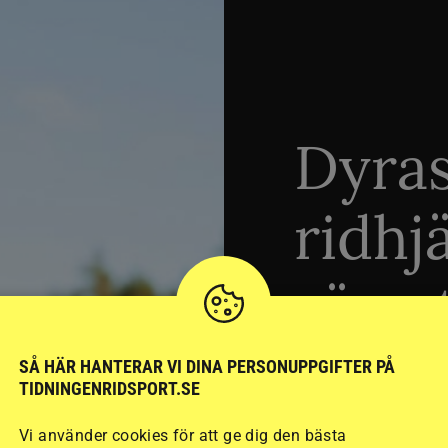
Dyra
ridhj
sämst
SÅ HÄR HANTERAR VI DINA PERSONUPPGIFTER PÅ
Stort test av ridhj
TIDNINGENRIDSPORT.SE
15 ridhjälmar i olik
Vi använder cookies för att ge dig den bästa
säkraste. Det visar