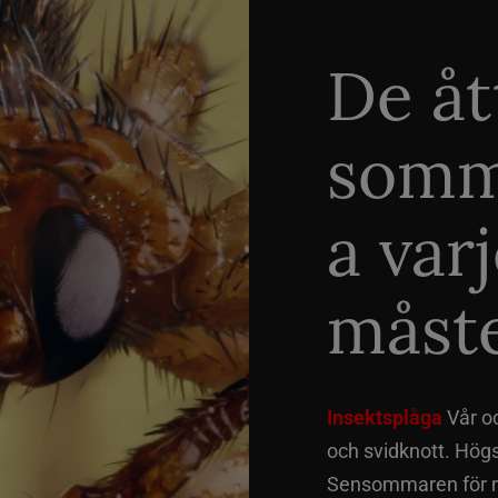
De åt
somm
a var
måste
Insektsplåga
Vår o
och svidknott. Hög
Sensommaren för me