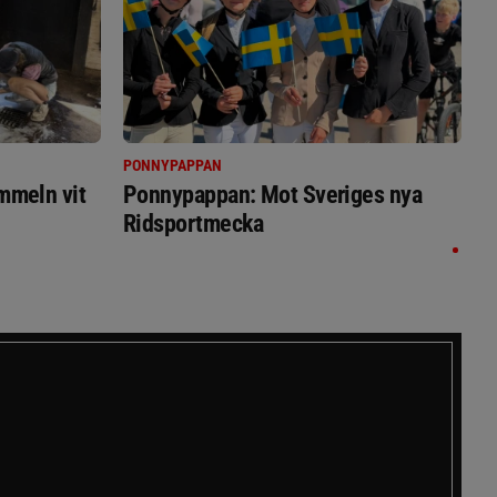
PONNYPAPPAN
immeln vit
Ponnypappan: Mot Sveriges nya
Ridsportmecka