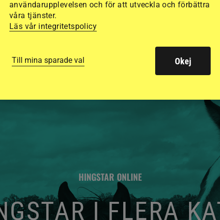
användarupplevelsen och för att utveckla och förbättra
de olika hjälmarna –
våra tjänster.
Läs vår integritetspolicy
Till mina sparade val
Okej
HINGSTAR ONLINE
GSTAR I FLERA K