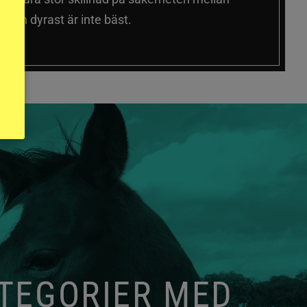
 och dyrast är inte bäst.
ATEGORIER MED