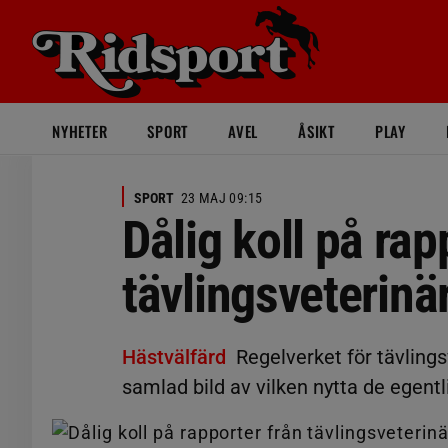
NYHETER
SPORT
AVEL
ÅSIKT
PLAY
SPORT
23 MAJ 09:15
Dålig koll på rap
tävlingsveterinä
Hästvälfärd
Regelverket för tävling
samlad bild av vilken nytta de egentl