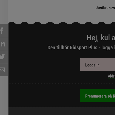
Jordbruksver
Hej, kul a
Den tillhör Ridsport Plus - logga 
Logga in
Aldr
Prenumerera på R