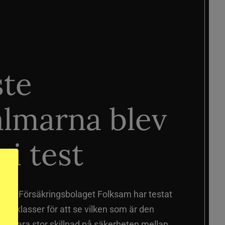
ste
älmarna blev
 i test
älmar
Försäkringsbolaget Folksam har testat
a prisklasser för att se vilken som är den
 sig vara stor skillnad på säkerheten mellan