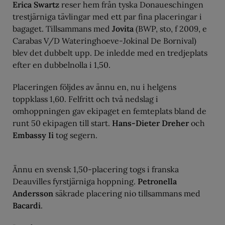
Erica Swartz
reser hem från tyska Donaueschingen
trestjärniga tävlingar med ett par fina placeringar i
bagaget. Tillsammans med
Jovita
(BWP, sto, f 2009, e
Carabas V/D Wateringhoeve-Jokinal De Bornival)
blev det dubbelt upp. De inledde med en tredjeplats
efter en dubbelnolla i 1,50.
Placeringen följdes av ännu en, nu i helgens
toppklass 1,60. Felfritt och två nedslag i
omhoppningen gav ekipaget en femteplats bland de
runt 50 ekipagen till start.
Hans-Dieter Dreher
och
Embassy Ii
tog segern.
Ännu en svensk 1,50-placering togs i franska
Deauvilles fyrstjärniga hoppning.
Petronella
Andersson
säkrade placering nio tillsammans med
Bacardi
.