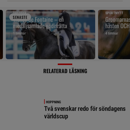
DRESSYR
SPORTNYTT
SENAST
E
Wendy de Fontaine – en
Groomarnas 
medaljsamlade godisråtta
hästen OCH
1 timmar
4 timmar
RELATERAD LÄSNING
HOPPNING
Två svenskar redo för söndagens
världscup