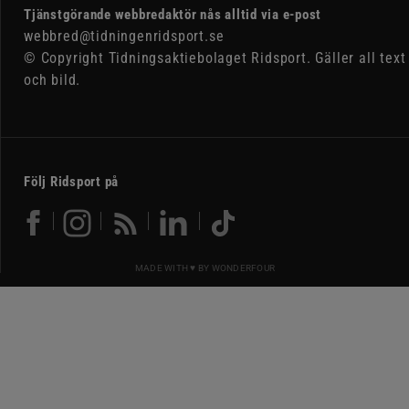
Tjänstgörande webbredaktör nås alltid via e-post
webbred@tidningenridsport.se
© Copyright Tidningsaktiebolaget Ridsport. Gäller all text
och bild.
Följ Ridsport på
MADE WITH ♥ BY
WONDERFOUR