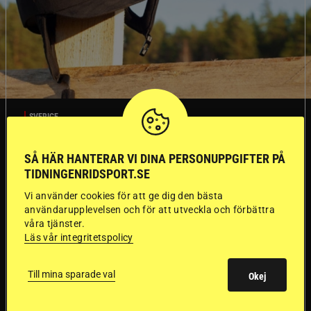
SVERIGE
SÅ HÄR HANTERAR VI DINA PERSONUPPGIFTER PÅ
Dyraste
TIDNINGENRIDSPORT.SE
ridhjälmarna blev
Vi använder cookies för att ge dig den bästa
användarupplevelsen och för att utveckla och förbättra
sämst i test
våra tjänster.
Läs vår integritetspolicy
Försäkringsbolaget
Stort test av ridhjälmar
Folksam har testat 15 ridhjälmar i olika
Till mina sparade val
Okej
prisklasser för att se vilken som är den säkraste.
Det visar sig vara stor skillnad på säkerheten