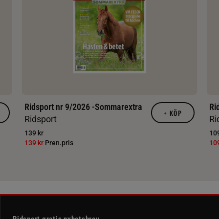
Ridsport nr 9/2026 -Sommarextra
Ri
+
KÖP
Ridsport
Ri
139 kr
109
139 kr
Pren.pris
10
Ridsport gratis nyhetsbrev