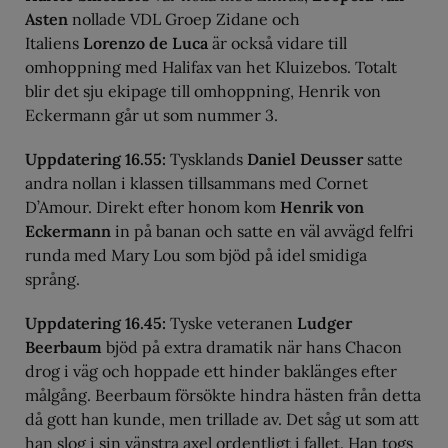
Asten
nollade VDL Groep Zidane och
Italiens
Lorenzo de Luca
är också vidare till
omhoppning med Halifax van het Kluizebos. Totalt
blir det sju ekipage till omhoppning, Henrik von
Eckermann går ut som nummer 3.
Uppdatering 16.55:
Tysklands
Daniel Deusser
satte
andra nollan i klassen tillsammans med Cornet
D’Amour. Direkt efter honom kom
Henrik von
Eckermann
in på banan och satte en väl avvägd felfri
runda med Mary Lou som bjöd på idel smidiga
språng.
Uppdatering 16.45:
Tyske veteranen
Ludger
Beerbaum
bjöd på extra dramatik när hans Chacon
drog i väg och hoppade ett hinder baklänges efter
målgång. Beerbaum försökte hindra hästen från detta
då gott han kunde, men trillade av. Det såg ut som att
han slog i sin
vänstra axel
ordentligt i fallet. Han togs