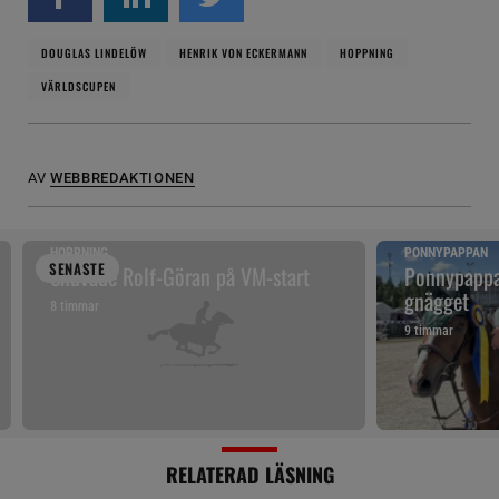
DOUGLAS LINDELÖW
HENRIK VON ECKERMANN
HOPPNING
VÄRLDSCUPEN
AV
WEBBREDAKTIONEN
HOPPNING
PONNYPAPPAN
SENAST
E
Snuvade Rolf-Göran på VM-start
Ponnypappan
gnägget
8 timmar
9 timmar
RELATERAD LÄSNING