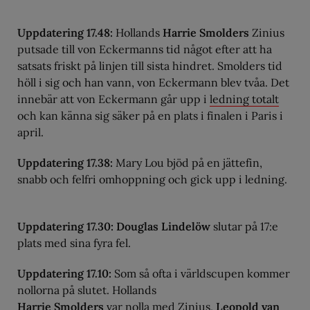
Uppdatering 17.48:
Hollands
Harrie Smolders
Zinius
putsade till von Eckermanns tid något efter att ha
satsats friskt på linjen till sista hindret. Smolders tid
höll i sig och han vann, von Eckermann blev tvåa. Det
innebär att von Eckermann går upp i
ledning totalt
och kan känna sig säker på en plats i finalen i Paris i
april.
Uppdatering 17.38:
Mary Lou bjöd på en jättefin,
snabb och felfri omhoppning och gick upp i ledning.
Uppdatering 17.30: Douglas Lindelöw
slutar på 17:e
plats med sina fyra fel.
Uppdatering 17.10:
Som så ofta i världscupen kommer
nollorna på slutet. Hollands
Harrie Smolders
var nolla med Zinius,
Leopold van