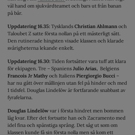
väl hand om sjukvårdteamet och bars ut från banan
på bår.
Uppdatering 16.35:
Tysklands
Christian Ahlmann
och
Taloubet Z satte första nollan på ett mästerligt sätt.
Den rutinerade hingsten visade klassen och klarade
svårigheterna lekande enkelt.
Uppdatering 16.30:
Tiden fortsätter vara tuff att klara
för ekipagen. Tre – Spaniens
Julio Arias,
Belgiens
Francois Jr Mathy
och Italiens
Piergiorgio Bucci
–
har nu gått över mållinjen utan fel på hinder och med
1 tidsfel. Douglas Lindelöw är fortfarande snabbast av
fyrafelarna.
Douglas Lindelöw
var i första hindret men bommen
låg kvar. Efter det fortsatte han och Zacramento med
idel fina och spänstiga språng. Det såg ut som om
klassen kunde få sin första nolla men så kom ett