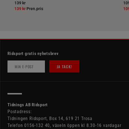
139 kr
109
139 kr
Pren.pris
10
Ridsport gratis nyhetsbrev
JA TACK!
Tidnings AB Ridsport
Postadress:
Tidningen Ridsport, Box 14, 619 21 Trosa
Telefon 0156-132 40, växeln öppen kl 8.30-16 vardagar