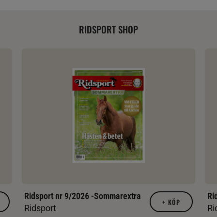
RIDSPORT SHOP
Ridsport nr 9/2026 -Sommarextra
Ri
+
KÖP
Ridsport
Ri