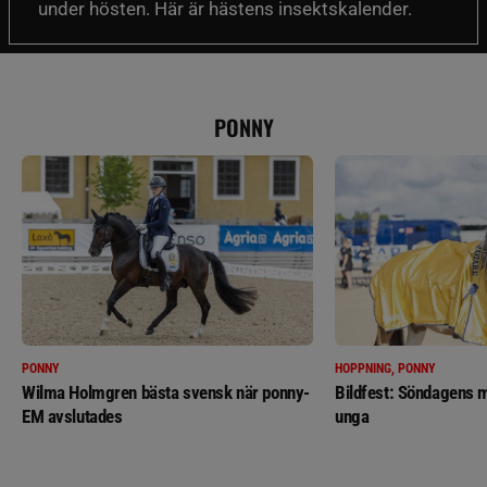
under hösten. Här är hästens insektskalender.
PONNY
PONNY
HOPPNING, PONNY
Wilma Holmgren bästa svensk när ponny-
Bildfest: Söndagens m
EM avslutades
unga