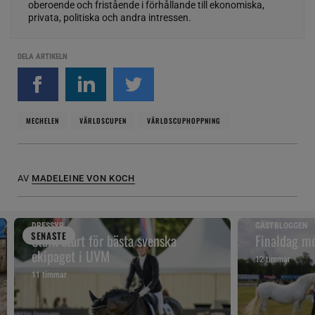
oberoende och fristående i förhållande till ekonomiska,
privata, politiska och andra intressen.
DELA ARTIKELN
MECHELEN
VÄRLDSCUPEN
VÄRLDSCUPHOPPNING
AV
MADELEINE VON KOCH
DRESSYR
GÄSTBLOGGEN
SENAST
E
Stark start för bästa svenska
Finaldag me
ekipaget i UVM
12 timmar
11 timmar