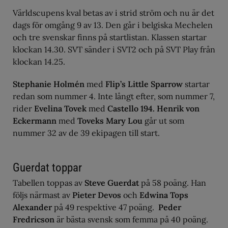
Världscupens kval betas av i strid ström och nu är det
dags för omgång 9 av 13. Den går i belgiska Mechelen
och tre svenskar finns på startlistan. Klassen startar
klockan 14.30. SVT sänder i SVT2 och på SVT Play från
klockan 14.25.
Stephanie Holmén
med
Flip’s Little Sparrow
startar
redan som nummer 4. Inte långt efter, som nummer 7,
rider
Evelina Tovek
med
Castello 194.
Henrik von
Eckermann
med
Toveks Mary Lou
går ut som
nummer 32 av de 39 ekipagen till start.
Guerdat toppar
Tabellen toppas av
Steve Guerdat
på 58 poäng. Han
följs närmast av
Pieter Devos
och
Edwina Tops
Alexander
på 49 respektive 47 poäng.
Peder
Fredricson
är bästa svensk som femma på 40 poäng.