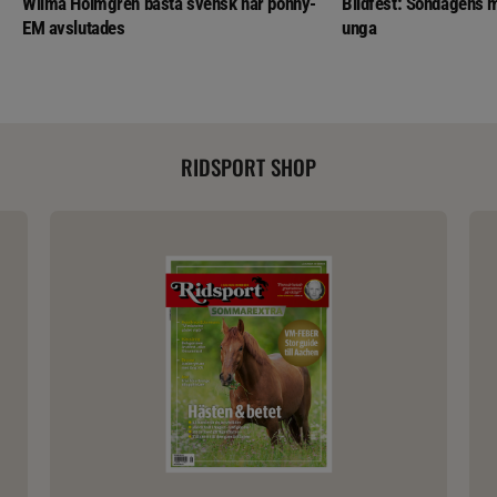
Wilma Holmgren bästa svensk när ponny-
Bildfest: Söndagens m
EM avslutades
unga
RIDSPORT SHOP