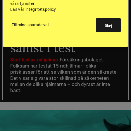
våra tjänster.
Läs vår integritetspolicy
Dyraste
Till mina sparade val
Okej
ridhjälmarna blev
sämst i test
Försäkringsbolaget
Stort test av ridhjälmar
Folksam har testat 15 ridhjälmar i olika
prisklasser för att se vilken som är den säkraste.
Det visar sig vara stor skillnad på säkerheten
mellan de olika hjälmarna – och dyrast är inte
bäst.