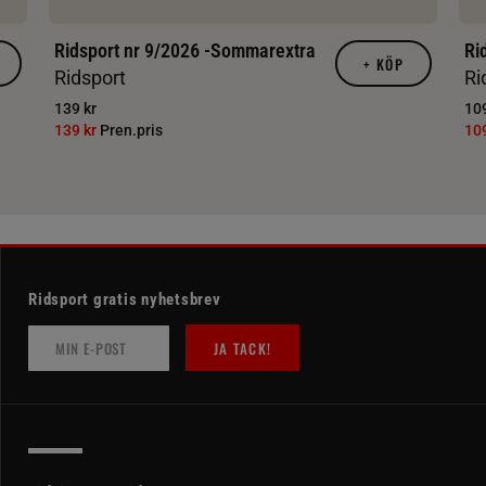
Ridsport nr 9/2026 -Sommarextra
Ri
+
KÖP
Ridsport
Ri
139 kr
109
139 kr
Pren.pris
10
Ridsport gratis nyhetsbrev
JA TACK!