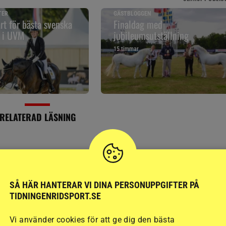
TER
GÄSTBLOGGEN
art för bästa svenska
Finaldag med
t i UVM
jubileumsutställning
15 timmar
RELATERAD LÄSNING
SÅ HÄR HANTERAR VI DINA PERSONUPPGIFTER PÅ
TIDNINGENRIDSPORT.SE
Vi använder cookies för att ge dig den bästa