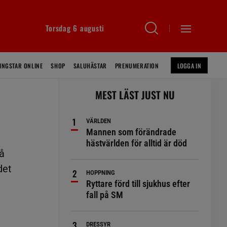
Torsdag 6 augusti
INGSTAR ONLINE
SHOP
SALUHÄSTAR
PRENUMERATION
LOGGA IN
MEST LÄST JUST NU
VÄRLDEN
Mannen som förändrade
hästvärlden för alltid är död
på
det
HOPPNING
Ryttare förd till sjukhus efter
fall på SM
DRESSYR