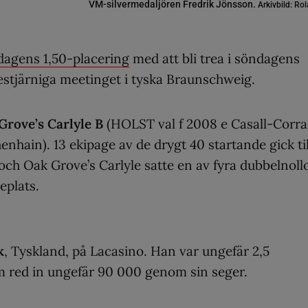
VM-silvermedaljören Fredrik Jönsson.
Arkivbild: R
dagens 1,50-placering
med att bli trea i söndagens
restjärniga meetinget i tyska Braunschweig.
Grove’s Carlyle B
(HOLST val f 2008 e Casall-Corr
henhain). 13 ekipage av de drygt 40 startande gick til
h Oak Grove’s Carlyle satte en av fyra dubbelnoll
eplats.
k
, Tyskland, på Lacasino. Han var ungefär 2,5
 red in ungefär 90 000 genom sin seger.