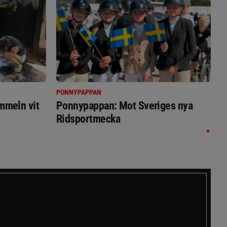
PONNYPAPPAN
immeln vit
Ponnypappan: Mot Sveriges nya
Ridsportmecka