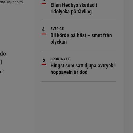
oland Thunholm
Ellen Hedbys skadad i
ridolycka på tävling
SVERIGE
Bil körde på häst – smet från
olyckan
ado
SPORTNYTT
l
Hingst som satt djupa avtryck i
or
hoppaveln är död