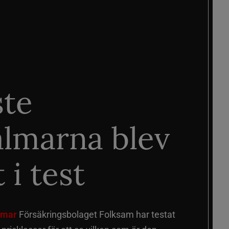
ste
älmarna blev
 i test
älmar
Försäkringsbolaget Folksam har testat