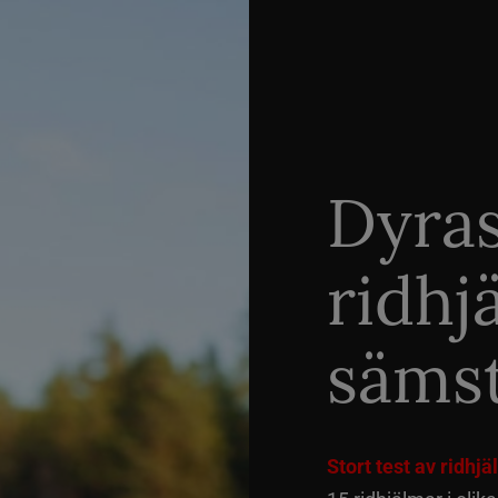
Dyra
ridhj
sämst
Stort test av ridhj