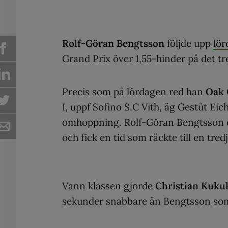
Rolf-Göran Bengtsson
följde upp
lör
Grand Prix över 1,55-hinder på det t
Precis som på lördagen red han
Oak 
I, uppf Sofino S.C Vith, äg Gestüt Eic
omhoppning. Rolf-Göran Bengtsson oc
och fick en tid som räckte till en tredj
Vann klassen gjorde
Christian Kuku
sekunder snabbare än Bengtsson som