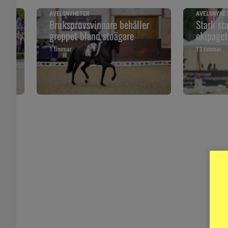
AVELSNYHETER
AVELSNYHE
Bruksprovsvinnare behåller
Stark st
greppet bland stoägare
ekipage
1 timmar
13 timmar