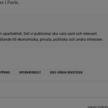
s i Paris.
h opartiskhet. Det vi publicerar ska vara sant och relevant.
llande till ekonomiska, privata, politiska och andra intressen.
OPPNING
INTERNATIONELLT
ROLF-GÖRAN BENGTSSON
SENAST
PUBLIC