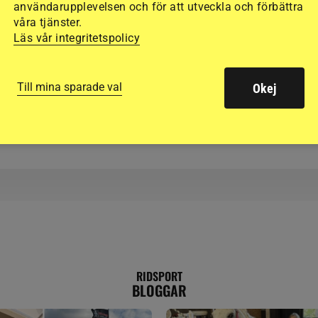
användarupplevelsen och för att utveckla och förbättra
våra tjänster.
HOPPNING
Läs vår integritetspolicy
r
Fredrik Jönsson få
Skånebragden
Till mina sparade val
Okej
RIDSPORT
BLOGGAR