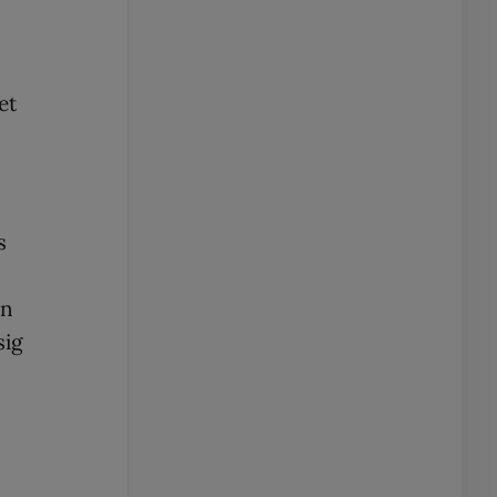
et
s
en
sig