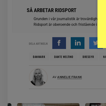
SÅ ARBETAR RIDSPORT
Grunden i vår journalistik är trovärdighet oc
Ridsport är oberoende och fristående i förhå
DELA ARTIKELN
DANMARK
DANTE WELTINO
DRESSYR
N
AV
ANNELIE FRANK
FÖLBEDÖMNINGAR
SPORTNYTT