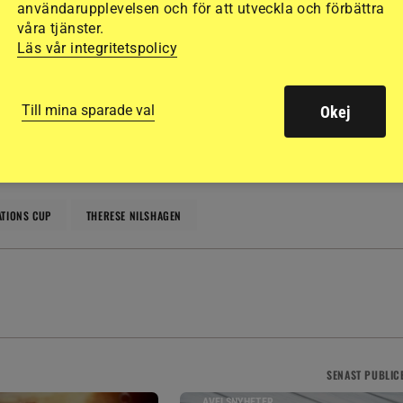
användarupplevelsen och för att utveckla och förbättra
våra tjänster.
Läs vår integritetspolicy
h opartiskhet. Det vi publicerar ska vara sant och relevant.
llande till ekonomiska, privata, politiska och andra intressen.
Till mina sparade val
Okej
ATIONS CUP
THERESE NILSHAGEN
SENAST
PUBLIC
AVELSNYHETER