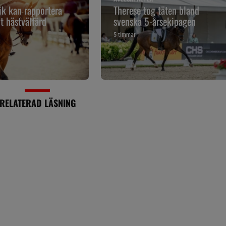
k kan rapportera
Therese tog täten bland
t hästvälfärd
svenska 5-årsekipagen
5 timmar
RELATERAD LÄSNING