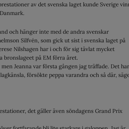
prestationer av det svenska laget kunde Sverige vi
n Danmark.
land och hänger inte med de andra svenskar
elmson Silfvén, som gick ut sist i svenska laget på
se Nilshagen har i och för sig tävlat mycket
a bronslageet på EM förra året.
 men Jeanna var första gången jag träffade. Det ha
ra lagkänsla, försökte peppa varandra och så där, säg
restationer, det gäller även söndagens Grand Prix
ver fortfarande bli lite starkare i galoppen. Jag är