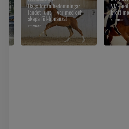
 och
Dags för fölbedömningar
VM-publi
landet runt – var med och
brott mo
skapa föl-bonanza!
4 timmar
2 timmar