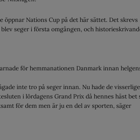
ige öppnar Nations Cup på det här sättet. Det skrevs
 blev seger i första omgången, och historieskrivand
varnade för hemmanationen Danmark innan helgen
 vågade inte tro på seger innan. Nu hade de visserlig
tesluten i lördagens Grand Prix då hennes häst bet 
stsamt för dem men är ju en del av sporten, säger