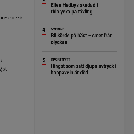
Ellen Hedbys skadad i
ridolycka på tävling
:
Kim C Lundin
SVERIGE
Bil körde på häst – smet från
olyckan
m
SPORTNYTT
Hingst som satt djupa avtryck i
gst
hoppaveln är död