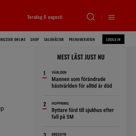
Torsdag 6 augusti
INGSTAR ONLINE
SHOP
SALUHÄSTAR
PRENUMERATION
LOGGA IN
MEST LÄST JUST NU
VÄRLDEN
Mannen som förändrade
hästvärlden för alltid är död
HOPPNING
up
Ryttare förd till sjukhus efter
fall på SM
DRESSYR