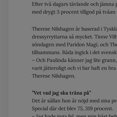
Efter två dagars tävlande och jämna 
med drygt 3 procent tillgod på tvåa
Therese Nilshagen är baserad i Tysk
dressyrryttarna så mycket. Tinne Vilh
söndagen med Paridon Magi, och There
tillsammans. Båda ingick i det svensk
– Och Paulinda känner jag lite grann,
varit jätteroligt och vi har haft en b
Therese Nilshagen.
”Vet vad jag ska träna på”
Det är sällan hon är nöjd med sina p
Special där det blev 75, 319 procent.
– Jag hade inga fel, men min häst behö