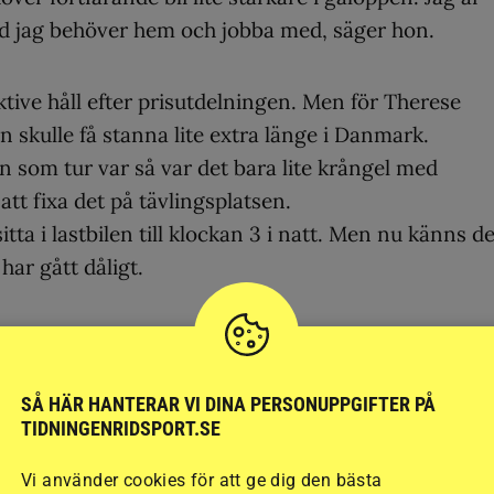
d jag behöver hem och jobba med, säger hon.
tive håll efter prisutdelningen. Men för Therese
 skulle få stanna lite extra länge i Danmark.
Men som tur var så var det bara lite krångel med
tt fixa det på tävlingsplatsen.
ta i lastbilen till klockan 3 i natt. Men nu känns de
har gått dåligt.
och Dante Weltino Old blir i holländska Rotterdam
SÅ HÄR HANTERAR VI DINA PERSONUPPGIFTER PÅ
TIDNINGENRIDSPORT.SE
 vi fram mot.
Vi använder cookies för att ge dig den bästa