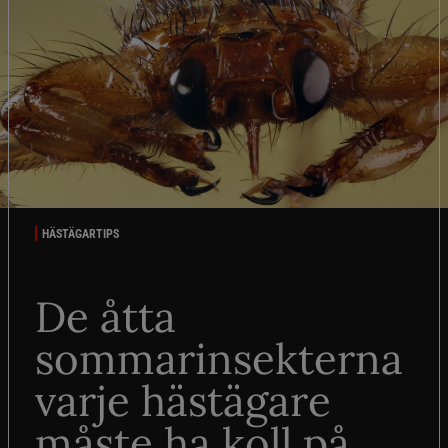
HÄSTÄGARTIPS
De åtta
sommarinsekterna
varje hästägare
måste ha koll på