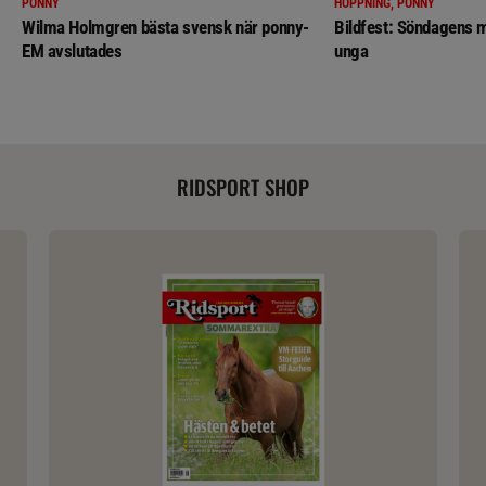
PONNY
HOPPNING, PONNY
Wilma Holmgren bästa svensk när ponny-
Bildfest: Söndagens m
EM avslutades
unga
RIDSPORT SHOP