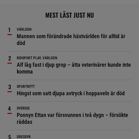
MEST LÄST JUST NU
VÄRLDEN
Mannen som förändrade hästvärlden för alltid är
död
RIDSPORT PLAY, VÄRLDEN
Alf låg fast i djup grop – åtta veterinärer kunde inte
komma
SPORTNYTT
Hingst som satt djupa avtryck i hoppaveln är död
SVERIGE
Ponnyn Ettan var försvunnen i två dygn – försökte
räddas
DRESSYR