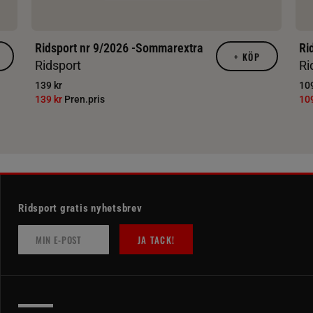
Ridsport nr 9/2026 -Sommarextra
Ri
+
KÖP
Ridsport
Ri
139 kr
109
139 kr
Pren.pris
10
Ridsport gratis nyhetsbrev
JA TACK!