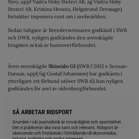
Niro, uppf Västra Hoby Stuteri AB, äg Västra Hoby
Stuteri AB, Kristina Hennix, Helgstrand Dressage)
fortsätter imponera runt om i avelsvärlden.
Sedan tidigare är Breedersvinnaren godkänd i SWB
och DWB, nyligen godkändes den svenskägde
hingsten också av hannoverförbundet.
Även svenskägde
Shizeido GJ (
SWB f 2013 e Sezuan-
Danzas, uppf/äg Gustaf Johansson) har godkänts i
ytterligare ett förbund utöver SWB då han nyligen
godkändes för avel av oldenburgförbundet.
SÅ ARBETAR RIDSPORT
Grunden i vår journalistik är trovärdighet och opartiskhet.
Det vi publicerar ska vara sant och relevant. Ridsport är
oberoende och fristående i förhållande till ekonomiska,
privata, politiska och andra intressen.