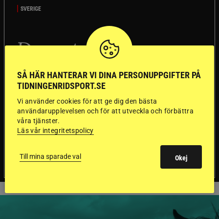
SVERIGE
Dyraste
ridhjälmarna blev
SÅ HÄR HANTERAR VI DINA PERSONUPPGIFTER PÅ
sämst i test
TIDNINGENRIDSPORT.SE
Vi använder cookies för att ge dig den bästa
Försäkringsbolaget
Stort test av ridhjälmar
användarupplevelsen och för att utveckla och förbättra
Folksam har testat 15 ridhjälmar i olika
våra tjänster.
prisklasser för att se vilken som är den säkraste.
Läs vår integritetspolicy
Det visar sig vara stor skillnad på säkerheten
mellan de olika hjälmarna – och dyrast är inte
Till mina sparade val
Okej
bäst.