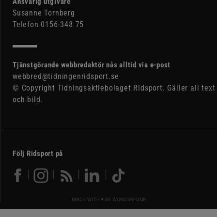
Ansvarig utgivare
Susanne Tornberg
Telefon 0156-348 75
Tjänstgörande webbredaktör nås alltid via e-post
webbred@tidningenridsport.se
© Copyright Tidningsaktiebolaget Ridsport. Gäller all text
och bild.
Följ Ridsport på
MADE WITH ♥ BY
WONDERFOUR