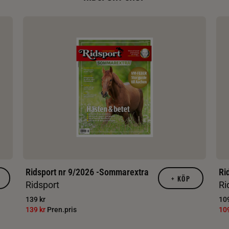
Ridsport nr 9/2026 -Sommarextra
Ri
+
KÖP
Ridsport
Ri
139 kr
109
139 kr
Pren.pris
10