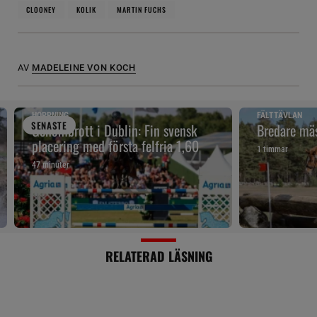
CLOONEY
KOLIK
MARTIN FUCHS
AV
MADELEINE VON KOCH
HOPPNING
FÄLTTÄVLAN
SENAST
E
Genombrott i Dublin: Fin svensk
Bredare mäs
placering med första felfria 1,60
1 timmar
47 minuter
RELATERAD LÄSNING