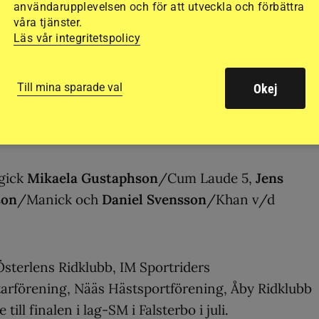
användarupplevelsen och för att utveckla och förbättra
pp bland annat genom gemensamma träningar och
våra tjänster.
Läs vår integritetspolicy
alen på lag-SM, året innan blev det guld.
Till mina sparade val
Okej
 och guld var roligare att vinna. Så det siktar vi på
r medhåll av ryttarna.
ngick
Mikaela Gustaphson
/Cum Laude 5,
Jens
son
/Manick och
Daniel Svensson
/Khan v/d
terlens Ridklubb, IM Sportriders
tarförening, Nääs Hästsportförening, Åby Ridklubb
till finalen i lag-SM i Falsterbo i juli.