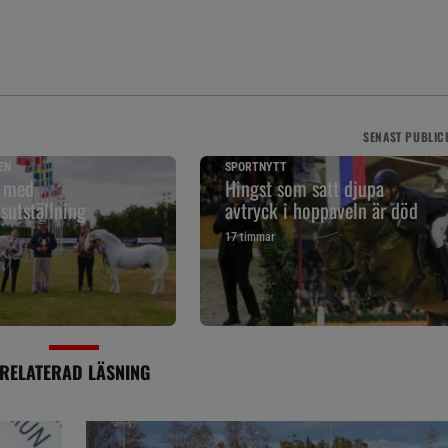
SENAST
PUBLIC
EN
SPORTNYTT
g med
Hingst som satt djupa
sutställning
avtryck i hoppaveln är död
17 timmar
RELATERAD LÄSNING