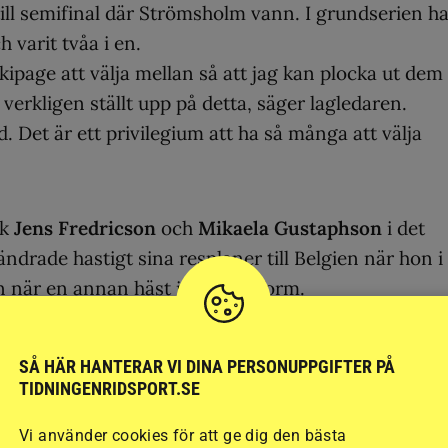
ill semifinal där Strömsholm vann. I grundserien h
varit tvåa i en.
 ekipage att välja mellan så att jag kan plocka ut dem
erkligen ställt upp på detta, säger lagledaren.
. Det är ett privilegium att ha så många att välja
ck
Jens Fredricson
och
Mikaela Gustaphson
i det
drade hastigt sina resplaner till Belgien när hon i
n när en annan häst inte var i form.
era är roligt även att rida grundserien.
SÅ HÄR HANTERAR VI DINA PERSONUPPGIFTER PÅ
ll ju alla rida, men grundserien har kanske inte all
TIDNINGENRIDSPORT.SE
i har fått det att bli roligt, säger han.
Vi använder cookies för att ge dig den bästa