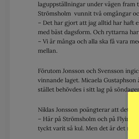
laguppställningar under vägen fram t
Strömsholm vunnit två omgångar och 
– Det har gjort att jag alltid har haft
med bäst dagsform. Och ryttarna har v
– Vi är många och alla ska få vara med
mellan.
Förutom Jonsson och Svensson ingi
vinnande laget. Micaela Gustaphson än
stället behövdes i sitt lag på söndage
Niklas Jonsson poängterar att det num
– Här på Strömsholm och på Flyinge vi
tyckt varit så kul. Men det är det nu, v