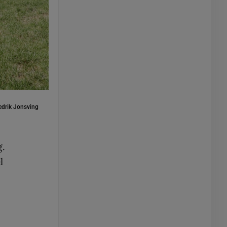
edrik Jonsving
g.
l