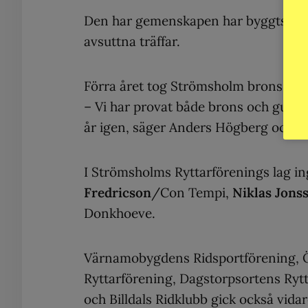
Den har gemenskapen har byggts u
avsuttna träffar.
Förra året tog Strömsholm brons i fin
– Vi har provat både brons och guld nu
år igen, säger Anders Högberg och få
I Strömsholms Ryttarförenings lag i
Fredricson
/Con Tempi,
Niklas Jons
Donkhoeve.
Värnamobygdens Ridsportförening, Ös
Ryttarförening, Dagstorpsortens Ryt
och Billdals Ridklubb gick också vidare 