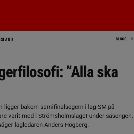
ISLAND
BLOGG
H
rfilosofi: ”Alla ska
om ligger bakom semifinalsegern i lag-SM på
tare varit med i Strömsholmslaget under säsongen. 
 säger lagledaren Anders Högberg.