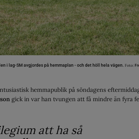
len i lag-SM avgjordes på hemmaplan - och det höll hela vägen.
Foto:
Fr
entusiastisk hemmapublik på söndagens eftermidda
sson
gick in var han tvungen att få mindre än fyra fe
ilegium att ha så