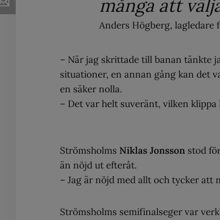
många att välj
Anders Högberg, lagledare 
– När jag skrittade till banan tänkte j
situationer, en annan gång kan det v
en säker nolla.
– Det var helt suveränt, vilken klip
Strömsholms
Niklas Jonsson
stod för
än nöjd ut efteråt.
– Jag är nöjd med allt och tycker att 
Strömsholms semifinalseger var verkli