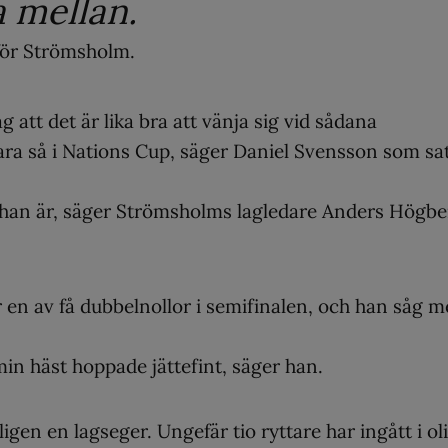
a mellan.
för Strömsholm.
ag att det är lika bra att vänja sig vid sådana
ara så i Nations Cup, säger Daniel Svensson som sa
pa han är, säger Strömsholms lagledare Anders Högbe
 en av få dubbelnollor i semifinalen, och han såg m
min häst hoppade jättefint, säger han.
gen en lagseger. Ungefär tio ryttare har ingått i ol