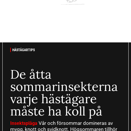
HÄSTÄGARTIPS
De åtta
sommarinsekterna
varje hästägare
måste ha koll på
Vår och försommar domineras av
Insektsplåga
mygg, knott och svidknott. Högsommaren tillhör