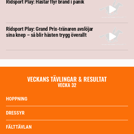
Ridsport Play: Hästar flyr brand i panik
Ridsport Play: Grand Prix-tränaren avslöjar
sina knep – så blir hästen trygg överallt
VECKANS TÄVLINGAR & RESULTAT
VECKA 32
HOPPNING
DRESSYR
FÄLTTÄVLAN