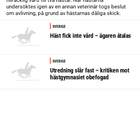
tillräcklig vård till två hästar. När hästarna
undersöktes igen av en annan veterinär togs beslut
om avlivning, på grund av hästarnas dåliga skick.
SVERIGE
Häst fick inte vård – ägaren åtalas
SVERIGE
Utredning slår fast – kritiken mot
hästgymnasiet obefogad