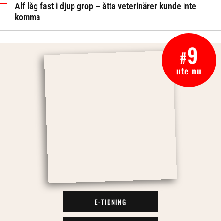
Alf låg fast i djup grop – åtta veterinärer kunde inte
komma
9
#
ute nu
E-TIDNING