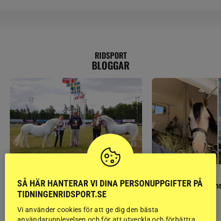
RIDSPORT
BLOGGAR
GÄSTBLOGGEN
GÄSTBLOGGEN
SÅ HÄR HANTERAR VI DINA PERSONUPPGIFTER PÅ
Finaldag med jubileumsutställning
Så gick det på helgens
TIDNINGENRIDSPORT.SE
Vi använder cookies för att ge dig den bästa
användarupplevelsen och för att utveckla och förbättra