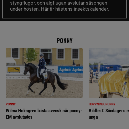
styngflugor, och älgflugan avslutar säsongen
under hösten. Här är hästens insektskalender.
PONNY
PONNY
HOPPNING, PONNY
Wilma Holmgren bästa svensk när ponny-
Bildfest: Söndagens m
EM avslutades
unga