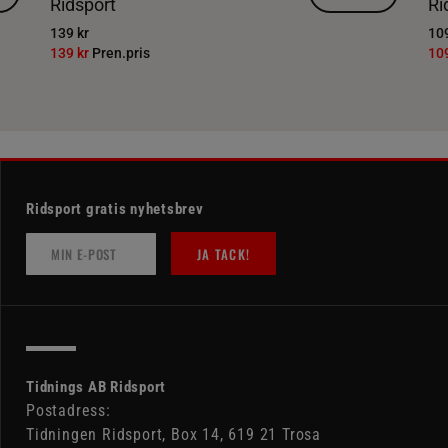
Ridsport
Ri
139 kr
109
139 kr
Pren.pris
10
Ridsport gratis nyhetsbrev
JA TACK!
Tidnings AB Ridsport
Postadress:
Tidningen Ridsport, Box 14, 619 21 Trosa