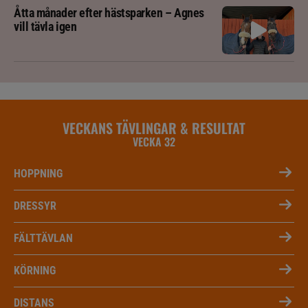
Åtta månader efter hästsparken – Agnes
vill tävla igen
VECKANS TÄVLINGAR & RESULTAT
VECKA 32
HOPPNING
DRESSYR
FÄLTTÄVLAN
KÖRNING
DISTANS