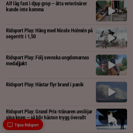
Alf låg fast i djup grop – åtta veterinärer
kunde inte komma
Ridsport Play: Häng med Nicole Holmén på
segerritt i 1,50
Ridsport Play: Följ svenska ungdomarnas
medaljjakt
Ridsport Play: Hästar flyr brand i panik
Ridsport Play: Grand Prix-tränaren avslöjar
sina knep – så blir hästen trygg överallt
Tipsa Ridsport