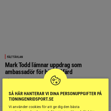
FÄLTTÄVLAN
Mark Todd lämnar uppdrag som
ambassadör för hästvälfärd
Dålig förebild
Efter den virala videon där Mark Todd
slår en häst som stannat på ett vattenhinder har det
blivit problematiskt på flera sätt. Bland annat är det
SÅ HÄR HANTERAR VI DINA PERSONUPPGIFTER PÅ
svårt för fälttävlansstjärnan att agera förebild i frågor
TIDNINGENRIDSPORT.SE
som gäller hästvälfärd.
Vi använder cookies för att ge dig den bästa