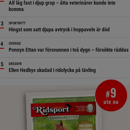
Alf låg fast i djup grop – åtta veterinärer kunde inte
komma
SPORTNYTT
Hingst som satt djupa avtryck i hoppaveln är död
SVERIGE
Ponnyn Ettan var försvunnen i två dygn – försökte räddas
DRESSYR
Ellen Hedbys skadad i ridolycka på tävling
9
#
ute nu