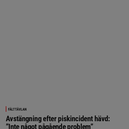
FÄLTTÄVLAN
Avstängning efter piskincident hävd:
”Inte något pågående problem”