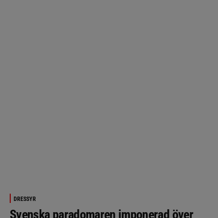
DRESSYR
Svenska paradomaren imponerad över