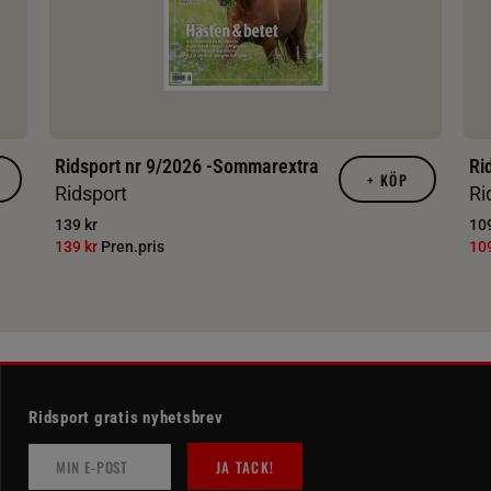
Ridsport nr 9/2026 -Sommarextra
Ri
+
KÖP
Ridsport
Ri
139 kr
109
139 kr
Pren.pris
10
Ridsport gratis nyhetsbrev
JA TACK!