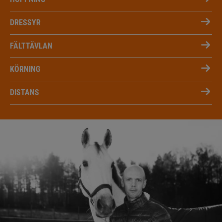
DRESSYR
FÄLTTÄVLAN
KÖRNING
DISTANS