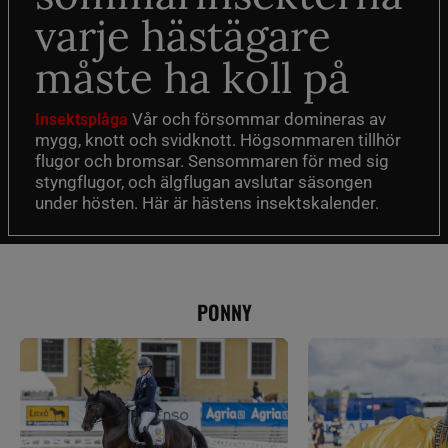
varje hästägare
måste ha koll på
Vår och försommar domineras av
Insektsplåga
mygg, knott och svidknott. Högsommaren tillhör
flugor och bromsar. Sensommaren för med sig
styngflugor, och älgflugan avslutar säsongen
under hösten. Här är hästens insektskalender.
PONNY