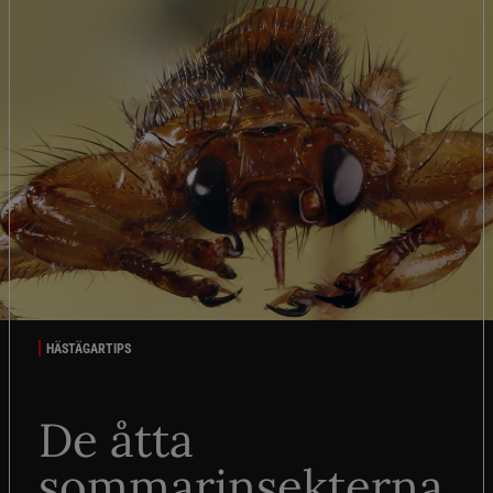
HÄSTÄGARTIPS
De åtta
sommarinsekterna