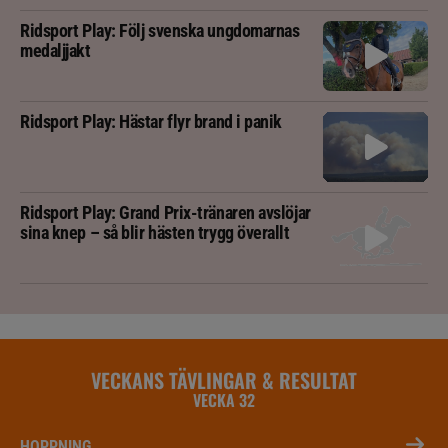
Ridsport Play: Följ svenska ungdomarnas
medaljjakt
Ridsport Play: Hästar flyr brand i panik
Ridsport Play: Grand Prix-tränaren avslöjar
sina knep – så blir hästen trygg överallt
VECKANS TÄVLINGAR & RESULTAT
VECKA 32
HOPPNING