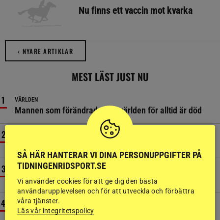
Nu finns ett vaccin mot kvarka
‹ NYARE ARTIKLAR
MEST LÄST JUST NU
VÄRLDEN
Mannen som förändrade hästvärlden för alltid är död
SPORTNYTT
Hingst som satt djupa avtryck i hoppaveln är död
SÅ HÄR HANTERAR VI DINA PERSONUPPGIFTER PÅ
TIDNINGENRIDSPORT.SE
DRESSYR
Ellen Hedbys skadad i ridolycka på tävling
Vi använder cookies för att ge dig den bästa
användarupplevelsen och för att utveckla och förbättra
våra tjänster.
HOPPNING
Läs vår integritetspolicy
Ryttare förd till sjukhus efter fall på SM