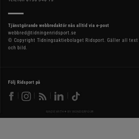
Tjänstgörande webbredaktör nås alltid via e-post
webbred@tidningenridsport.se
© Copyright Tidningsaktiebolaget Ridsport. Gäller all text
och bild.
Följ Ridsport på
MADE WITH ♥ BY
WONDERFOUR