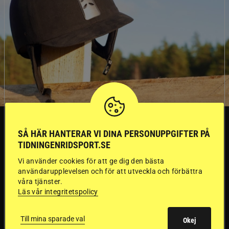
SVERIGE
SÅ HÄR HANTERAR VI DINA PERSONUPPGIFTER PÅ
TIDNINGENRIDSPORT.SE
Dyraste
Vi använder cookies för att ge dig den bästa
användarupplevelsen och för att utveckla och förbättra
ridhjälmarna blev
våra tjänster.
Läs vår integritetspolicy
sämst i test
Till mina sparade val
Okej
Försäkringsbolaget
Stort test av ridhjälmar