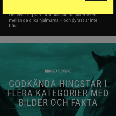
Folksam har testat 15 ridhjälmar i olika
prisklasser för att se vilken som är den säkraste.
Det visar sig vara stor skillnad på säkerheten
mellan de olika hjälmarna – och dyrast är inte
bäst.
HINGSTAR ONLINE
GODKÄNDA HINGSTAR I
FLERA KATEGORIER MED
BILDER OCH FAKTA