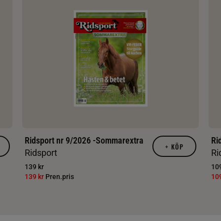
Ridsport nr 9/2026 -Sommarextra
Ri
+
KÖP
Ridsport
Ri
139 kr
109
139 kr
Pren.pris
10