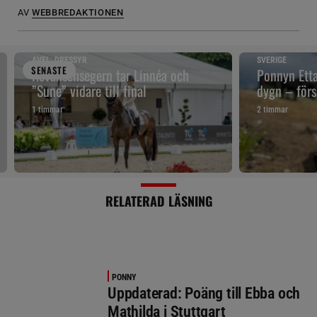
AV
WEBBREDAKTIONEN
AVEL, DRESSYR
SVERIGE
SENAST
E
Revanschsegern tar Linnéa och
Ponnyn Etta
”Sune” vidare till final
dygn – förs
1 timmar
2 timmar
RELATERAD LÄSNING
PONNY
Uppdaterad: Poäng till Ebba och
Mathilda i Stuttgart