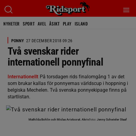
NYHETER
SPORT
AVEL
ÅSIKT
PLAY
ISLAND
PONNY
27 DECEMBER 2018 09:26
Två svenskar rider
internationell ponnyfinal
Internationellt
På torsdagen rids finalomgång 1 av det
som brukar kallas för ponnyernas världscup i hoppning i
belgiska Mechelen. Två svenska ponnyekipage finns på
startlistan.
Foto:
Mathilda Bohlin och Miclas Aristocrat.
Akriv
Jenny Schwieler Staaf