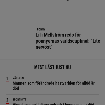
PONNY
Lilli Mellström redo för
ponnyernas världscupfinal: ”Lite
nervöst”
MEST LÄST JUST NU
VÄRLDEN
Mannen som förändrade hästvärlden för alltid är
död
SPORTNYTT
Hingst som satt djupa avtryck i hoppaveln är död