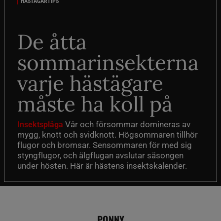
HÄSTÄGARTIPS
De åtta
sommarinsekterna
varje hästägare
måste ha koll på
Vår och försommar domineras av
Insektsplåga
mygg, knott och svidknott. Högsommaren tillhör
flugor och bromsar. Sensommaren för med sig
styngflugor, och älgflugan avslutar säsongen
under hösten. Här är hästens insektskalender.
PONNY