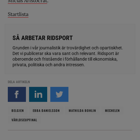
Miclas Aristocrat
.
Startlista
SÅ ARBETAR RIDSPORT
Grunden i vår journalistik är trovärdighet och opartiskhet.
Det vi publicerar ska vara sant och relevant. Ridsport är
oberoende och fristående i förhållande till ekonomiska,
privata, politiska och andra intressen.
DELA ARTIKELN
BELGIEN
EBBA DANIELSSON
MATHILDA BOHLIN
MECHELEN
VÄRLDSCUPFINAL