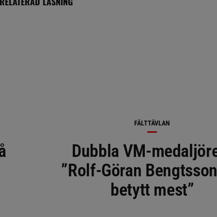
RELATERAD LÄSNING
FÄLTTÄVLAN
å
Dubbla VM-medaljör
”Rolf-Göran Bengtsson
betytt mest”