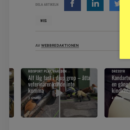
DELA ARTIKELN
WEG
AV
WEBBREDAKTIONEN
RIDSPORT PLAY, VÄRLDEN
DRESSYR
Alf låg fast i djup grop – åtta
Kandartv
d
veterinärer kunde inte
en gång 
komma
kindked
3 timmar
4 timmar