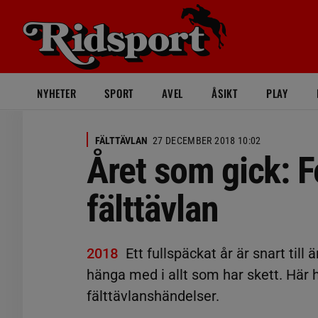
NYHETER
SPORT
AVEL
ÅSIKT
PLAY
FÄLTTÄVLAN
27 DECEMBER 2018 10:02
Året som gick: F
fälttävlan
2018
Ett fullspäckat år är snart till
hänga med i allt som har skett. Här 
fälttävlanshändelser.