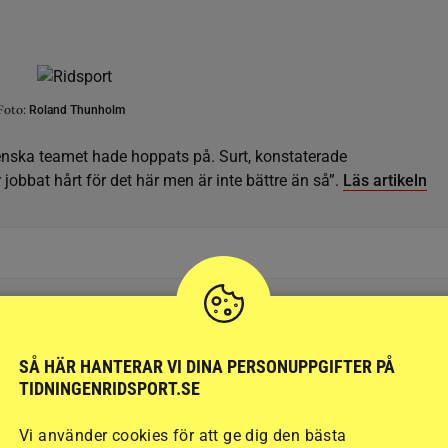
Foto:
Roland Thunholm
enska teamet hade hoppats på. Surt, konstaterade
jobbat hårt för det här men är inte bättre än så”.
Läs artikeln
h opartiskhet. Det vi publicerar ska vara sant och relevant.
SÅ HÄR HANTERAR VI DINA PERSONUPPGIFTER PÅ
llande till ekonomiska, privata, politiska och andra intressen.
TIDNINGENRIDSPORT.SE
Vi använder cookies för att ge dig den bästa