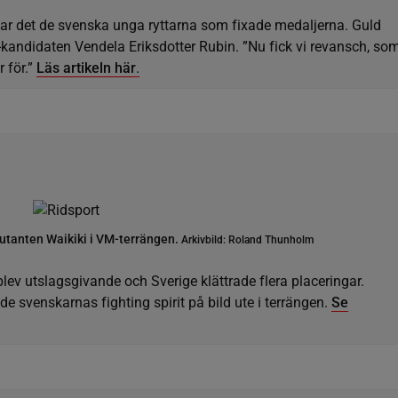
var det de svenska unga ryttarna som fixade medaljerna. Guld
”-kandidaten Vendela Eriksdotter Rubin. ”Nu fick vi revansch, so
r för.”
Läs artikeln här
.
tanten Waikiki i VM-terrängen.
Arkivbild: Roland Thunholm
lev utslagsgivande och Sverige klättrade flera placeringar.
 svenskarnas fighting spirit på bild ute i terrängen.
Se