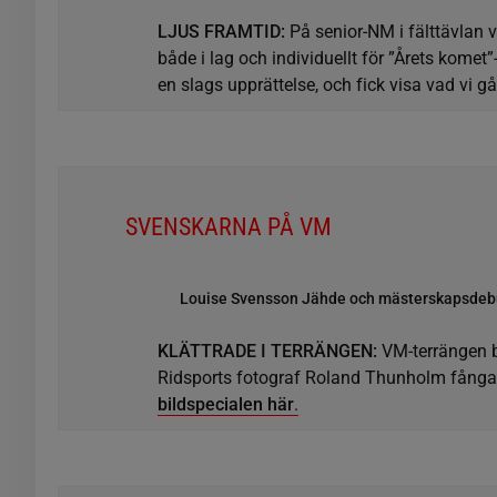
LJUS FRAMTID:
På senior-NM i fälttävlan 
både i lag och individuellt för ”Årets komet
en slags upprättelse, och fick visa vad vi gå
SVENSKARNA PÅ VM
Louise Svensson Jähde och mästerskapsdebu
KLÄTTRADE I TERRÄNGEN:
VM-terrängen b
Ridsports fotograf Roland Thunholm fångade
bildspecialen här
.