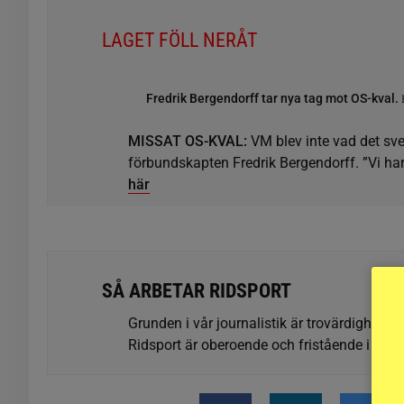
LAGET FÖLL NERÅT
Fredrik Bergendorff tar nya tag mot OS-kval.
MISSAT OS-KVAL:
VM blev inte vad det sv
förbundskapten Fredrik Bergendorff. ”Vi har 
här
SÅ ARBETAR RIDSPORT
Grunden i vår journalistik är trovärdighet oc
Ridsport är oberoende och fristående i förhå