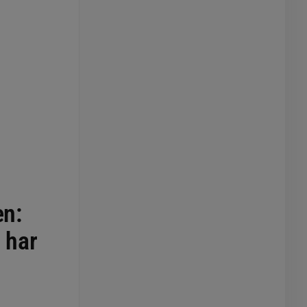
en:
 har