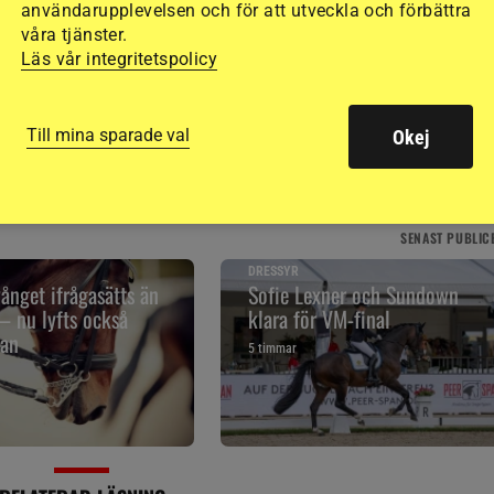
användarupplevelsen och för att utveckla och förbättra
våra tjänster.
Läs vår integritetspolicy
Till mina sparade val
Okej
SENAST
PUBLIC
DRESSYR
ånget ifrågasätts än
Sofie Lexner och Sundown
– nu lyfts också
klara för VM-final
jan
5 timmar