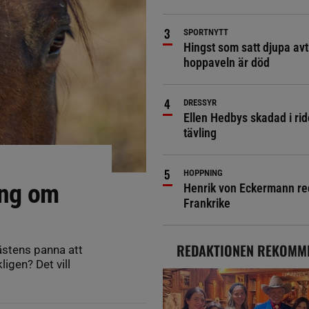
SPORTNYTT
Hingst som satt djupa avt
hoppaveln är död
DRESSYR
Ellen Hedbys skadad i rid
tävling
HOPPNING
ing om
Henrik von Eckermann red 
Frankrike
REDAKTIONEN REKOMM
hästens panna att
igen? Det vill