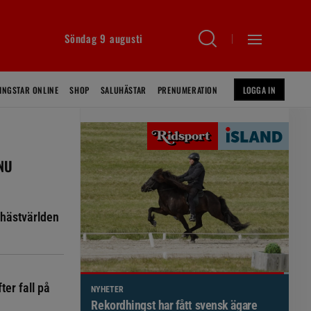
Söndag 9 augusti
INGSTAR ONLINE
SHOP
SALUHÄSTAR
PRENUMERATION
LOGGA IN
 NU
hästvärlden
ter fall på
NYHETER
Brett politiskt stöd för förändringar i