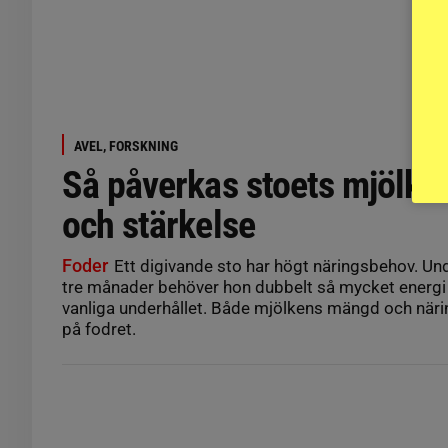
AVEL, FORSKNING
Så påverkas stoets mjölk a
och stärkelse
Foder
Ett digivande sto har högt närings­behov. Und
tre månader behöver hon dubbelt så mycket energi
vanliga underhållet. Både mjölkens mängd och närin
på fodret.