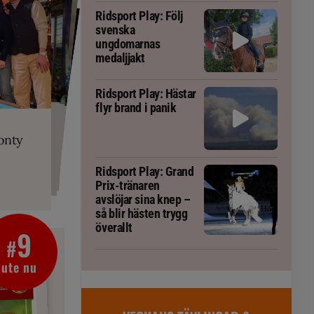
Ridsport Play: Följ
svenska
ungdomarnas
medaljjakt
Ridsport Play: Hästar
flyr brand i panik
PLAY
RT
 Prix-tränaren
 häst blivit
ta om fång
r är allt
gorm
onty
g överallt
Ridsport Play: Grand
Prix-tränaren
avslöjar sina knep –
så blir hästen trygg
överallt
9
#
ute nu