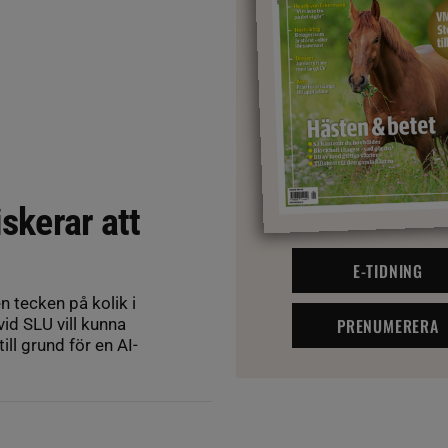
iskerar att
E-TIDNING
n tecken på kolik i
PRENUMERERA
id SLU vill kunna
ll grund för en AI-