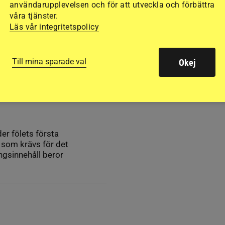
användarupplevelsen och för att utveckla och förbättra
våra tjänster.
Läs vår integritetspolicy
Till mina sparade val
Okej
v socker
er fölets första
 som krävs för det
gs­innehåll beror