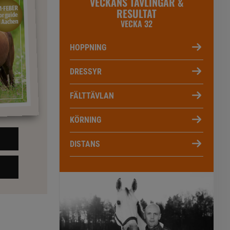
VECKANS TÄVLINGAR &
RESULTAT
VECKA 32
HOPPNING
DRESSYR
FÄLTTÄVLAN
KÖRNING
DISTANS