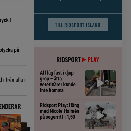
djursjukvården – häst kan omfattas
ryck i
TILL
RIDSPORT ISLAND
olycka på
RIDSPORT
PLAY
Alf låg fast i djup
grop – åtta
i från alla i
veterinärer kunde
inte komma
ENDERAR
Ridsport Play: Häng
med Nicole Holmén
på segerritt i 1,50