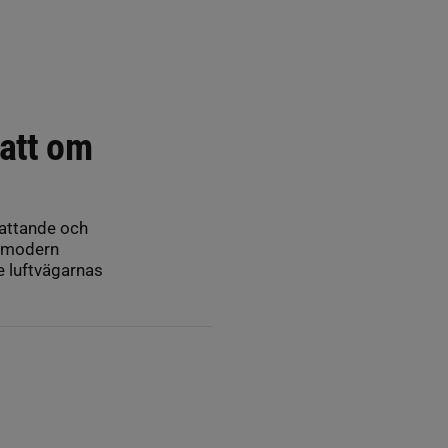
batt om
attande och
m modern
e luftvägarnas