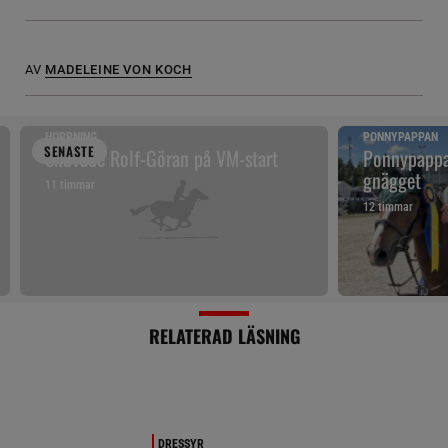
AV
MADELEINE VON KOCH
HOPPNING
PONNYPAPPAN
SENAST
E
Snuvade Rolf-Göran på VM-start
Ponnypappan
gnägget
11 timmar
12 timmar
RELATERAD LÄSNING
DRESSYR