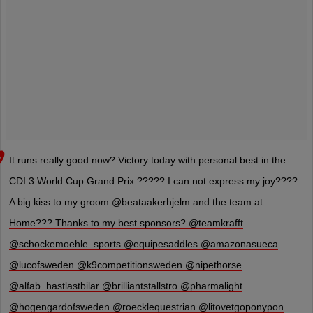
It runs really good now? Victory today with personal best in the
CDI 3 World Cup Grand Prix ????? I can not express my joy????
A big kiss to my groom @beataakerhjelm and the team at
Home??? Thanks to my best sponsors? @teamkrafft
@schockemoehle_sports @equipesaddles @amazonasueca
@lucofsweden @k9competitionsweden @nipethorse
@alfab_hastlastbilar @brilliantstallstro @pharmalight
@hogengardofsweden @roecklequestrian @litovetgoponypon