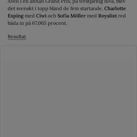
Även i en annan Grand Prix, på trestjärnig nivå, blev
det svenskt i topp bland de fem startande.
Charlotte
Esping
med
Ciwi
och
Sofia Möller
med
Royalist
red
båda in på 67,065 procent.
Resultat