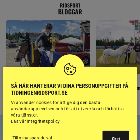
RIDSPORT
BLOGGAR
PONNYPAPPAN
GÄSTBLOGGEN
SÅ HÄR HANTERAR VI DINA PERSONUPPGIFTER PÅ
Ponnypappan: Kärlek från första gnägget
Finaldag med jubileum
TIDNINGENRIDSPORT.SE
Vi använder cookies för att ge dig den bästa
användarupplevelsen och för att utveckla och förbättra
våra tjänster.
Läs vår integritetspolicy
Till mina sparade val
Okej