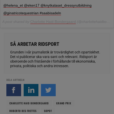
@helena_et @eken17 @knytkalaset_dressyrutbildning
@ginatricotequestrian #saabisadeln
A post shared by
Charlotte Haid-Bondergaard
(@charlottehaidbondergaard) on
SÅ ARBETAR RIDSPORT
Grunden i vår journalistik är trovärdighet och opartiskhet.
Det vi publicerar ska vara sant och relevant. Ridsport är
oberoende och fristående i förhållande till ekonomiska,
privata, politiska och andra intressen.
DELA ARTIKELN
CHARLOTTE HAID BONDERGAARD
GRAND PRIX
ROBERTO DES FRETTES
SOPOT