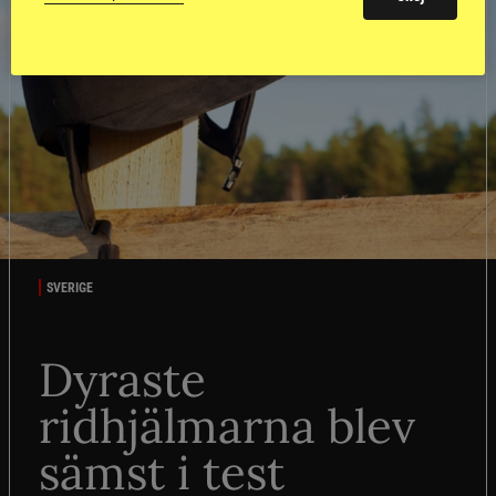
SVERIGE
Dyraste
ridhjälmarna blev
sämst i test