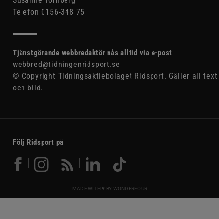
Susanne Tornberg
Telefon 0156-348 75
Tjänstgörande webbredaktör nås alltid via e-post
webbred@tidningenridsport.se
© Copyright Tidningsaktiebolaget Ridsport. Gäller all text
och bild.
Följ Ridsport på
MADE WITH ♥ BY
WONDERFOUR