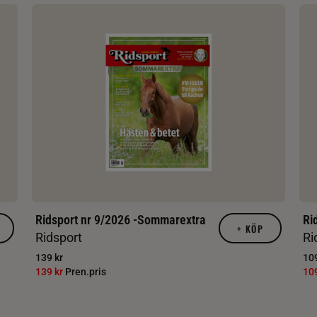
Ridsport nr 9/2026 -Sommarextra
Ri
+
KÖP
Ridsport
Ri
139 kr
109
139 kr
Pren.pris
10