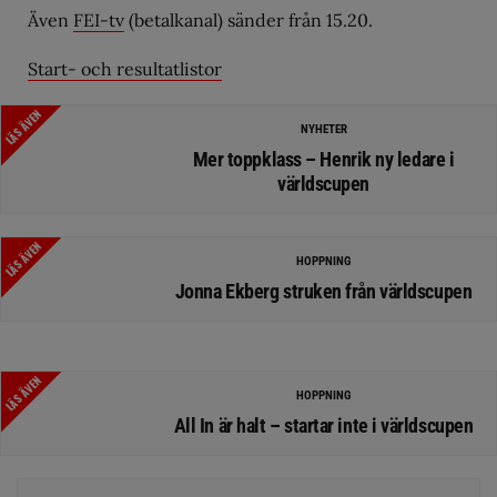
Även
FEI-tv
(betalkanal) sänder från 15.20.
Start- och resultatlistor
LÄS ÄVEN
NYHETER
Mer toppklass – Henrik ny ledare i
världscupen
LÄS ÄVEN
HOPPNING
Jonna Ekberg struken från världscupen
LÄS ÄVEN
HOPPNING
All In är halt – startar inte i världscupen