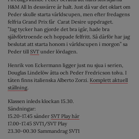
H&M All In dessvärre är halt. Just då var det oklart om
Peder skulle starta världscupen, men efter fredagens
felfria Grand Prix får Carat Desire uppdraget.
”Jag tycker han gjorde det bra igår, hade bra
självförtroende och hoppade felfritt. Så därför har jag
beslutat att starta honom i världscupen i morgon” sa
Peder till
SVT
under lördagen.
Henrik von Eckermann ligger just nu sjua i serien,
Douglas Lindelöw åtta och Peder Fredricson tolva. I
täten finns italienska Alberto Zorzi.
Komplett aktuell
ställning
.
Klassen inleds klockan 15.30.
Sändningar:
15.20-17.45 sänder
SVT Play här
17.00-17.45 SVT1/SVT Play
23.30-00.30 Sammandrag SVT1