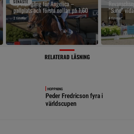
SENAST
E
Ny framgång för Angelica –
Revanschseg
pallplats och första nollan på 1,60
”Sune” vidar
2 timmar
4 timmar
RELATERAD LÄSNING
HOPPNING
Peder Fredricson fyra i
världscupen