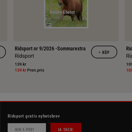
Ridsport nr 9/2026 -Sommarextra
Ri
+
KÖP
Ridsport
Ri
139 kr
109
139 kr
Pren.pris
10
Ridsport gratis nyhetsbrev
JA TACK!