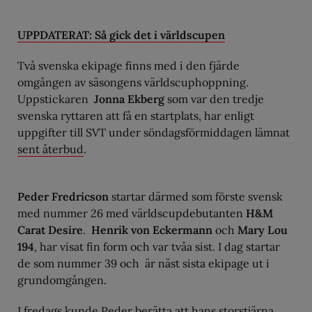
UPPDATERAT: Så gick det i världscupen
Två svenska ekipage finns med i den fjärde
omgången av säsongens världscuphoppning.
Uppstickaren
Jonna Ekberg
som var den tredje
svenska ryttaren att få en startplats, har enligt
uppgifter till SVT under söndagsförmiddagen lämnat
sent återbud
.
Peder Fredricson
startar därmed som förste svensk
med nummer 26 med världscupdebutanten
H&M
Carat Desire
.
Henrik von Eckermann
och
Mary Lou
194
, har visat fin form och var tvåa sist. I dag startar
de som nummer 39 och är näst sista ekipage ut i
grundomgången.
I fredags kunde Peder berätta att hans storstjärna