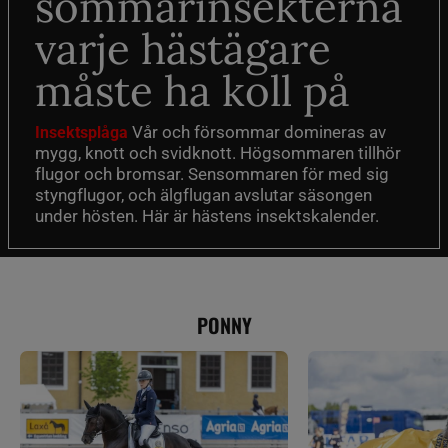
sommarinsekterna
varje hästägare
måste ha koll på
Vår och försommar domineras av
Insektsplåga
mygg, knott och svidknott. Högsommaren tillhör
flugor och bromsar. Sensommaren för med sig
styngflugor, och älgflugan avslutar säsongen
under hösten. Här är hästens insektskalender.
PONNY