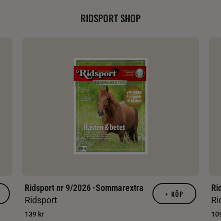
RIDSPORT SHOP
Ridsport nr 9/2026 -Sommarextra
Ri
+
KÖP
Ridsport
Ri
139 kr
109