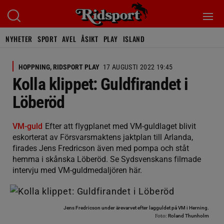
NYHETER
SPORT
AVEL
ÅSIKT
PLAY
ISLAND
HOPPNING, RIDSPORT PLAY
17 AUGUSTI 2022 19:45
Kolla klippet: Guldfirandet i
Löberöd
VM-guld
Efter att flygplanet med VM-guldlaget blivit
eskorterat av Försvarsmaktens jaktplan till Arlanda,
firades Jens Fredricson även med pompa och ståt
hemma i skånska Löberöd. Se Sydsvenskans filmade
intervju med VM-guldmedaljören här.
Jens Fredricson under ärevarvet efter lagguldet på VM i Herning.
Foto:
Roland Thunholm