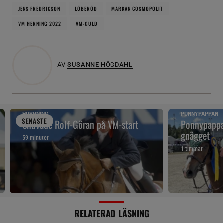
JENS FREDRICSON
LÖBERÖD
MARKAN COSMOPOLIT
VM HERNING 2022
VM-GULD
AV
SUSANNE HÖGDAHL
HOPPNING
PONNYPAPPAN
SENAST
E
Snuvade Rolf-Göran på VM-start
Ponnypappan
gnägget
59 minuter
1 timmar
RELATERAD LÄSNING