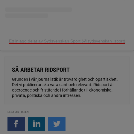
Ett inlägg delat av Sydsvenskan Sport (@sydsvenskan_sport)
SÅ ARBETAR RIDSPORT
Grunden i vår journalistik är trovärdighet och opartiskhet.
Det vi publicerar ska vara sant och relevant. Ridsport är
oberoende och fristående i förhållande till ekonomiska,
privata, politiska och andra intressen.
DELA ARTIKELN