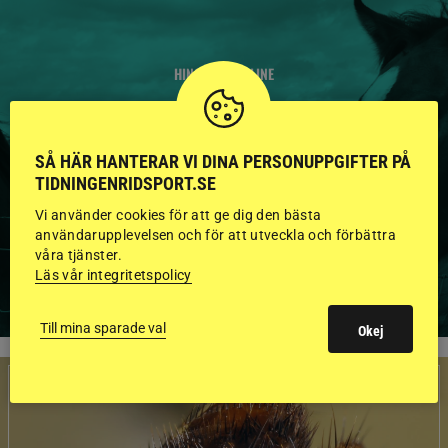
HINGSTAR ONLINE
GODKÄNDA HINGSTAR I
FLERA KATEGORIER MED
SÅ HÄR HANTERAR VI DINA PERSONUPPGIFTER PÅ
TIDNINGENRIDSPORT.SE
BILDER OCH FAKTA
Vi använder cookies för att ge dig den bästa
användarupplevelsen och för att utveckla och förbättra
våra tjänster.
VISA ALLA HINGSTAR
Läs vår integritetspolicy
Till mina sparade val
Okej