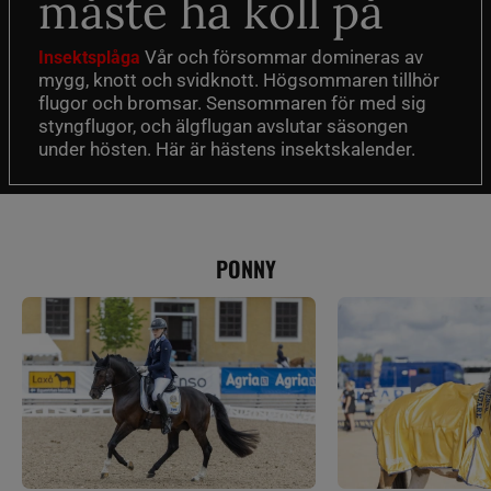
måste ha koll på
Vår och försommar domineras av
Insektsplåga
mygg, knott och svidknott. Högsommaren tillhör
flugor och bromsar. Sensommaren för med sig
styngflugor, och älgflugan avslutar säsongen
under hösten. Här är hästens insektskalender.
PONNY