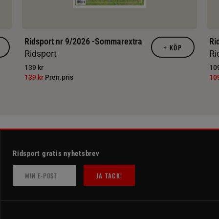
Ridsport nr 9/2026 -Sommarextra
Ri
+
KÖP
Ridsport
Ri
139 kr
109
139 kr
Pren.pris
10
Ridsport gratis nyhetsbrev
JA TACK!