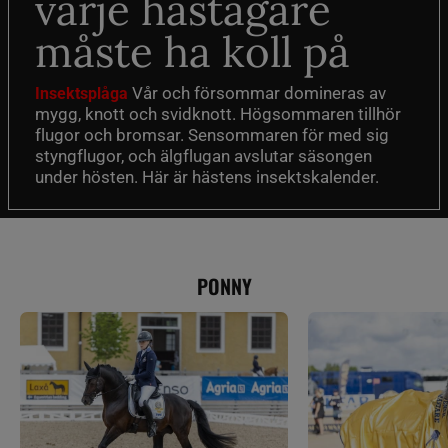
varje hästägare
måste ha koll på
Vår och försommar domineras av
Insektsplåga
mygg, knott och svidknott. Högsommaren tillhör
flugor och bromsar. Sensommaren för med sig
styngflugor, och älgflugan avslutar säsongen
under hösten. Här är hästens insektskalender.
PONNY