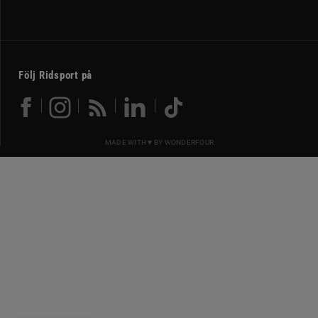
Följ Ridsport på
MADE WITH ♥ BY
WONDERFOUR