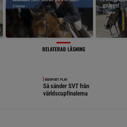
gnägget
2 timmar
3 timmar
RELATERAD LÄSNING
RIDSPORT PLAY
Så sänder SVT från
världscupfinalerna