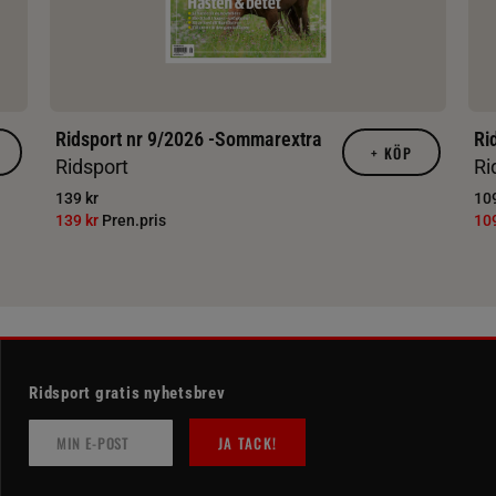
Ridsport nr 9/2026 -Sommarextra
Ri
+
KÖP
Ridsport
Ri
139 kr
109
139 kr
Pren.pris
10
Ridsport gratis nyhetsbrev
JA TACK!