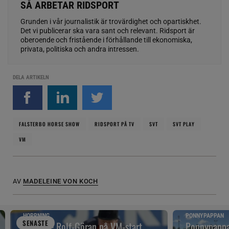
SÅ ARBETAR RIDSPORT
Grunden i vår journalistik är trovärdighet och opartiskhet.
Det vi publicerar ska vara sant och relevant. Ridsport är
oberoende och fristående i förhållande till ekonomiska,
privata, politiska och andra intressen.
DELA ARTIKELN
FALSTERBO HORSE SHOW
RIDSPORT PÅ TV
SVT
SVT PLAY
VM
AV
MADELEINE VON KOCH
HOPPNING
PONNYPAPPAN
SENAST
E
Snuvade Rolf-Göran på VM-start
Ponnypappan