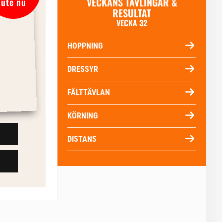
VECKANS TÄVLINGAR &
ute nu
RESULTAT
VECKA 32
HOPPNING
DRESSYR
FÄLTTÄVLAN
KÖRNING
DISTANS