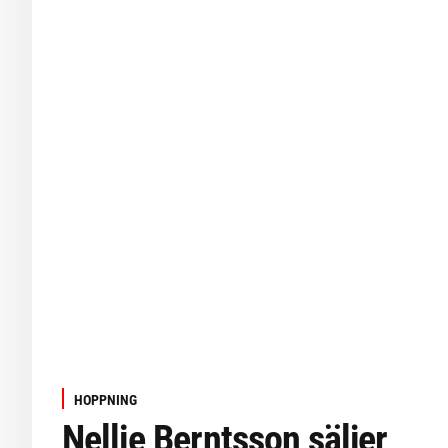
HOPPNING
Nellie Berntsson säljer