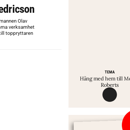
redricson
tmannen Olav
amma verksamhet
ill toppryttaren
TEMA
Häng med hem till M
Roberts