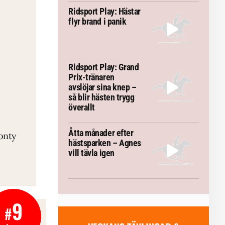
Ridsport Play: Hästar
flyr brand i panik
Ridsport Play: Grand
Prix-tränaren
avslöjar sina knep –
så blir hästen trygg
överallt
TEMA
Åtta månader efter
onty
VM-febern stiger – här är allt
Allt du
hästsparken – Agnes
inför Aachen
vill tävla igen
9
#