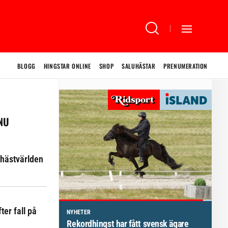
BLOGG
HINGSTAR ONLINE
SHOP
SALUHÄSTAR
PRENUMERATION
 NU
hästvärlden
ter fall på
NYHETER
Rekordhingst har fått svensk ägare