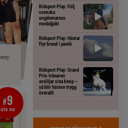
Ridsport Play: Följ
svenska
ungdomarnas
medaljjakt
Ridsport Play: Hästar
flyr brand i panik
PLAY
RT
 Prix-tränaren
 häst blivit
ta om fång
r är allt
gorm
onty
g överallt
Ridsport Play: Grand
Prix-tränaren
avslöjar sina knep –
så blir hästen trygg
överallt
9
#
ute nu