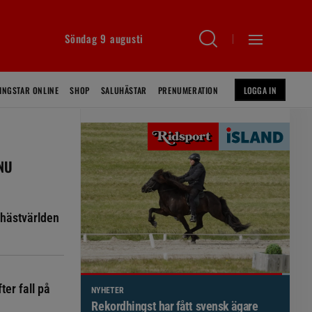
Söndag 9 augusti
INGSTAR ONLINE
SHOP
SALUHÄSTAR
PRENUMERATION
LOGGA IN
 NU
hästvärlden
ter fall på
NYHETER
Brett politiskt stöd för förändringar i