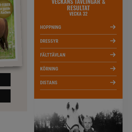
VECKANS TÄVLINGAR &
RESULTAT
VECKA 32
HOPPNING
DRESSYR
FÄLTTÄVLAN
KÖRNING
DISTANS