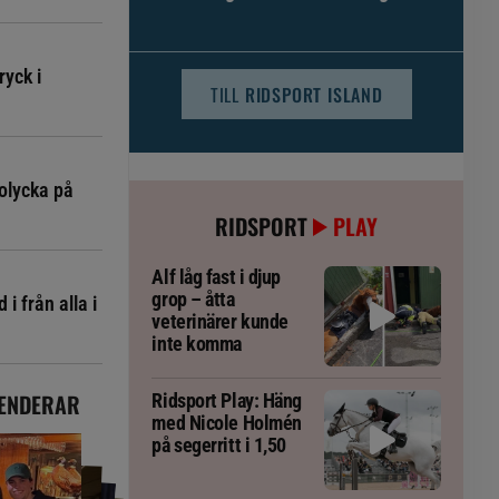
djursjukvården – häst kan omfattas
ryck i
TILL
RIDSPORT ISLAND
olycka på
RIDSPORT
PLAY
Alf låg fast i djup
grop – åtta
i från alla i
veterinärer kunde
inte komma
ENDERAR
Ridsport Play: Häng
med Nicole Holmén
på segerritt i 1,50