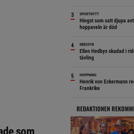
SPORTNYTT
Hingst som satt djupa avt
hoppaveln är död
DRESSYR
Ellen Hedbys skadad i rid
tävling
HOPPNING
Henrik von Eckermann red 
Frankrike
REDAKTIONEN REKOMM
pade som