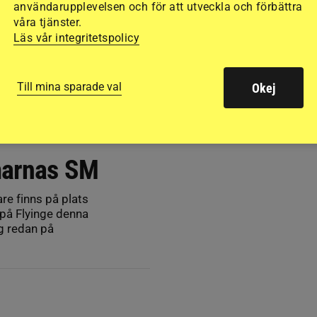
användarupplevelsen och för att utveckla och förbättra
våra tjänster.
Läs vår integritetspolicy
Till mina sparade val
Okej
marnas SM
re finns på plats
på Flyinge denna
g redan på