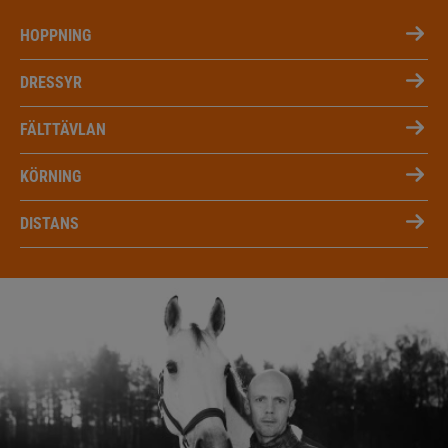
HOPPNING
DRESSYR
FÄLTTÄVLAN
KÖRNING
DISTANS