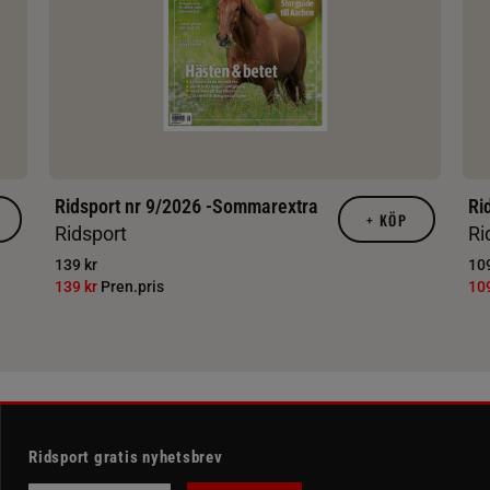
Ridsport nr 9/2026 -Sommarextra
Ri
+
KÖP
Ridsport
Ri
139 kr
109
139 kr
Pren.pris
10
Ridsport gratis nyhetsbrev