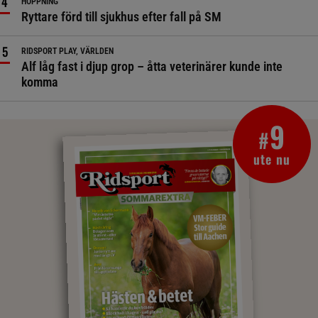
HOPPNING
Ryttare förd till sjukhus efter fall på SM
RIDSPORT PLAY, VÄRLDEN
Alf låg fast i djup grop – åtta veterinärer kunde inte
komma
9
#
ute nu