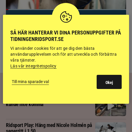
NYHETER
Brett politiskt stöd för förändringar i djursjukvården –
häst kan omfattas
SÅ HÄR HANTERAR VI DINA PERSONUPPGIFTER PÅ
TIDNINGENRIDSPORT.SE
Vi använder cookies för att ge dig den bästa
TILL
RIDSPORT ISLAND
användarupplevelsen och för att utveckla och förbättra
våra tjänster.
Läs vår integritetspolicy
Till mina sparade val
Okej
RIDSPORT
PLAY
Alf låg fast i djup grop – åtta veterinärer
kunde inte komma
Ridsport Play: Häng med Nicole Holmén på
segerritt i 1,50