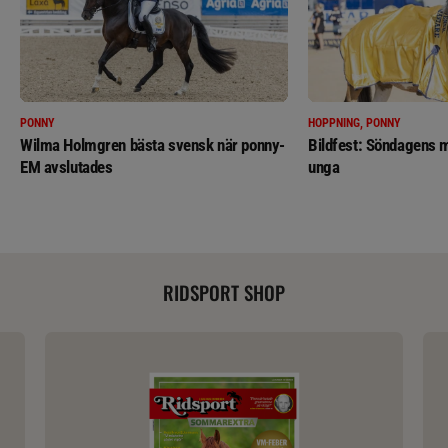
PONNY
HOPPNING, PONNY
Wilma Holmgren bästa svensk när ponny-
Bildfest: Söndagens m
EM avslutades
unga
RIDSPORT SHOP