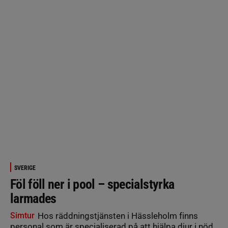
SVERIGE
Föl föll ner i pool – specialstyrka
larmades
Simtur
Hos räddningstjänsten i Hässleholm finns
personal som är specialiserad på att hjälpa djur i nöd.