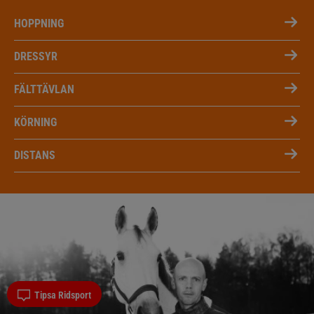
HOPPNING
DRESSYR
FÄLTTÄVLAN
KÖRNING
DISTANS
Tipsa Ridsport