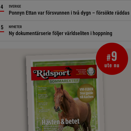
SVERIGE
Ponnyn Ettan var försvunnen i två dygn – försökte räddas
NYHETER
Ny dokumentärserie följer världseliten i hoppning
9
#
ute nu