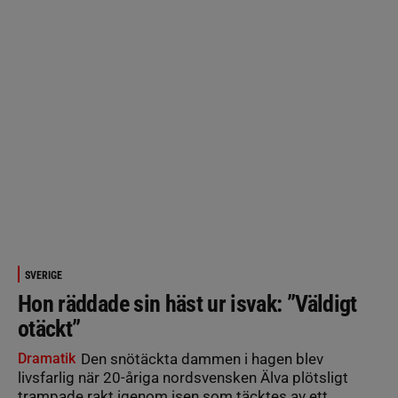
SVERIGE
Hon räddade sin häst ur isvak: ”Väldigt
otäckt”
Dramatik
Den snötäckta dammen i hagen blev
livsfarlig när 20-åriga nordsvensken Älva plötsligt
trampade rakt igenom isen som täcktes av ett