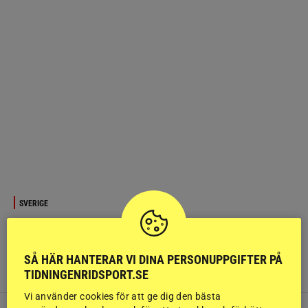
SVERIGE
Uteritten som blev till en mardröm
Olycka
Det var i fredags som 17-åriga Lou Bizzozero
SÅ HÄR HANTERAR VI DINA PERSONUPPGIFTER PÅ
var ute och red på sin Down South, ekipaget kom vilse
TIDNINGENRIDSPORT.SE
och satt snart fast i ett bottenlöst kärr.
Vi använder cookies för att ge dig den bästa