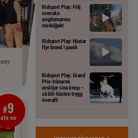
Ridsport Play: Följ
svenska
ungdomarnas
medaljjakt
Ridsport Play: Hästar
flyr brand i panik
PLAY
RT
 Prix-tränaren
 häst blivit
ta om fång
r är allt
gorm
onty
g överallt
Ridsport Play: Grand
Prix-tränaren
avslöjar sina knep –
så blir hästen trygg
överallt
9
#
ute nu