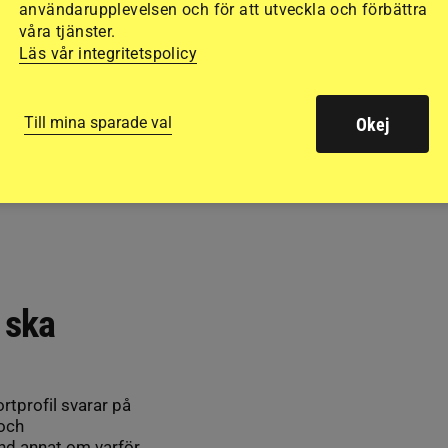
användarupplevelsen och för att utveckla och förbättra
våra tjänster.
Läs vår integritetspolicy
Till mina sparade val
Okej
 ska
rtprofil svarar på
 och
and annat om varför