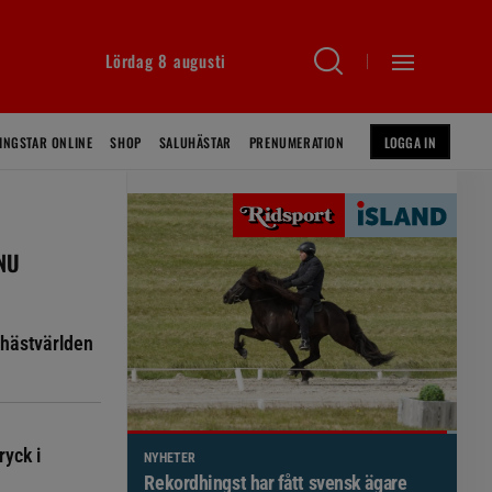
Lördag 8 augusti
INGSTAR ONLINE
SHOP
SALUHÄSTAR
PRENUMERATION
LOGGA IN
 NU
hästvärlden
ryck i
NYHETER
Brett politiskt stöd för förändringar i