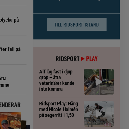
djursjukvården – häst kan omfattas
olycka på
TILL
RIDSPORT ISLAND
ter fall på
RIDSPORT
PLAY
Alf låg fast i djup
grop – åtta
åtta
veterinärer kunde
komma
inte komma
ENDERAR
Ridsport Play: Häng
med Nicole Holmén
på segerritt i 1,50