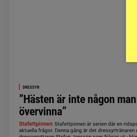
DRESSYR
”Hästen är inte någon man
övervinna”
Stafettpinnen
Stafettpinnen är serien där en ridspo
aktuella frågor. Denna gång är det dressyrtränaren
dressyrryttaren Stefan Jansson som frågas ut - bl