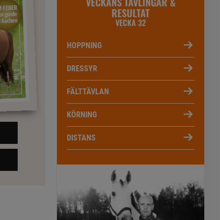
VECKANS TÄVLINGAR &
RESULTAT
VECKA 32
HOPPNING
DRESSYR
FÄLTTÄVLAN
KÖRNING
DISTANS