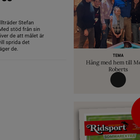
llträder Stefan
Med stöd från sin
ver de att målet är
ll sprida det
RIDSPORT 
äger de.
VETERINÄ
TEMA
Ridsport Play: Grand
TEMA
Så märker du om din
Allt du behöver ve
VM-febern stiger – hä
TEMA
biten av hug
Häng med hem till M
inför Aachen
avslöjar sina knep – så blir hästen tryg
Roberts