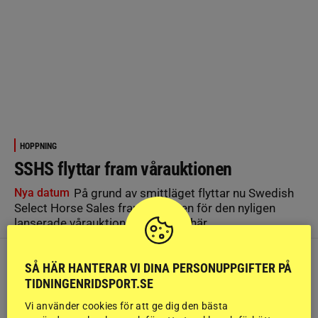
HOPPNING
SSHS flyttar fram vårauktionen
Nya datum
På grund av smittläget flyttar nu Swedish
Select Horse Sales fram datumen för den nyligen
lanserade vårauktionen. Läs mer här.
SÅ HÄR HANTERAR VI DINA PERSONUPPGIFTER PÅ
TIDNINGENRIDSPORT.SE
Vi använder cookies för att ge dig den bästa