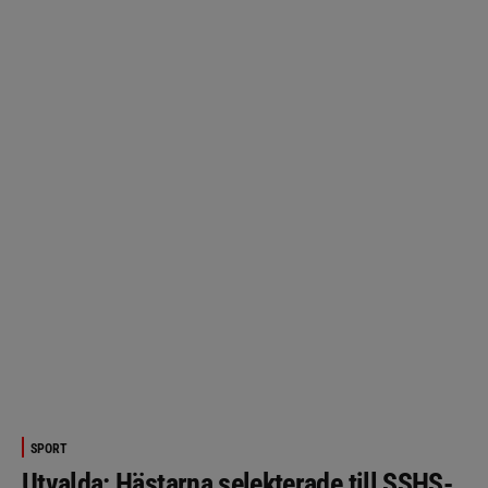
SPORT
Utvalda: Hästarna selekterade till SSHS-