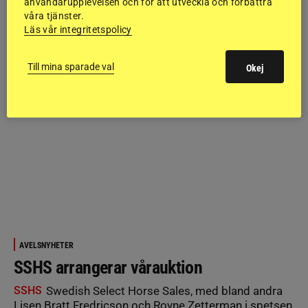
användarupplevelsen och för att utveckla och förbättra
våra tjänster.
Läs vår integritetspolicy
Till mina sparade val
Okej
AVELSNYHETER
SSHS arrangerar vårauktion
SSHS
Swedish Select Horse Sales, med bland andra
Lisen Bratt Fredricson och Royne Zetterman i spetsen,