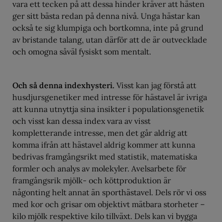
vara ett tecken på att dessa hinder kräver att hästen
ger sitt bästa redan på denna nivå. Unga hästar kan
också te sig klumpiga och bortkomna, inte på grund
av bristande talang, utan därför att de är outvecklade
och omogna såväl fysiskt som mentalt.
Och så denna indexhysteri.
Visst kan jag förstå att
husdjursgenetiker med intresse för hästavel är ivriga
att kunna utnyttja sina insikter i populationsgenetik
och visst kan dessa index vara av visst
kompletterande intresse, men det går aldrig att
komma ifrån att hästavel aldrig kommer att kunna
bedrivas framgångsrikt med statistik, matematiska
formler och analys av molekyler. Avelsarbete för
framgångsrik mjölk- och köttproduktion är
någonting helt annat än sporthästavel. Dels rör vi oss
med kor och grisar om objektivt mätbara storheter –
kilo mjölk respektive kilo tillväxt. Dels kan vi bygga