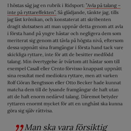
I höstas såg jag en rubrik i Ridsport:
”Avla på talang –
inte på ryttareffekten”.
Så glädjande, tänkte jag, tills
jag läst krönikan, och konstaterat att skribenten
dragit slutsatsen att man uppnår detta genom att avla
i första hand på yngre hästar och negligera dem som
meriterat sig genom att tävla på högsta nivå, eftersom
dessa uppnått sina framgångar i första hand tack vare
skickliga ryttare, inte för att de besitter medfödd
talang. Min övertygelse är tvärtom att hästar som till
exempel Casall eller Cento förvisso knappast uppnått
sina resultat med mediokra ryttare, men att varken
Rolf Göran Bengtsson eller Otto Becker hade kunnat
matcha dem till de lysande framgångar de haft utan
att de haft enorm nedärvd talang. Däremot betyder
ryttaren enormt mycket för att en unghäst ska kunna
göra sig själv rättvisa.
Man ska vara försiktig