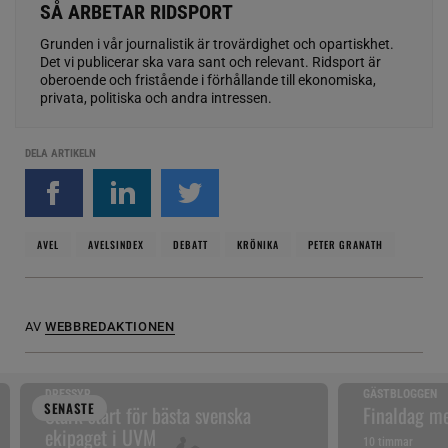
SÅ ARBETAR RIDSPORT
Grunden i vår journalistik är trovärdighet och opartiskhet.
Det vi publicerar ska vara sant och relevant. Ridsport är
oberoende och fristående i förhållande till ekonomiska,
privata, politiska och andra intressen.
DELA ARTIKELN
AVEL
AVELSINDEX
DEBATT
KRÖNIKA
PETER GRANATH
AV
WEBBREDAKTIONEN
DRESSYR
GÄSTBLOGGEN
SENAST
E
Stark start för bästa svenska
Finaldag me
ekipaget i UVM
10 timmar