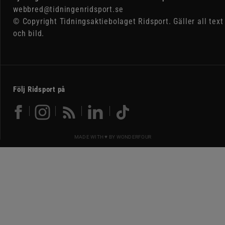
webbred@tidningenridsport.se
© Copyright Tidningsaktiebolaget Ridsport. Gäller all text
och bild.
Följ Ridsport på
MADE WITH ♥ BY
WONDERFOUR