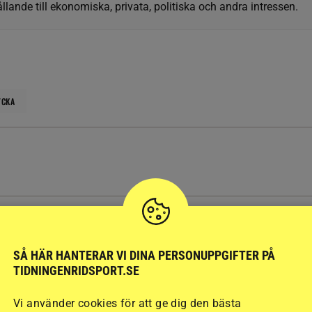
llande till ekonomiska, privata, politiska och andra intressen.
YCKA
SENAST
PUBLIC
AN
RIDSPORT PLAY, VÄRLDEN
SÅ HÄR HANTERAR VI DINA PERSONUPPGIFTER PÅ
pan: Kärlek från
Alf låg fast i djup grop – åtta
TIDNINGENRIDSPORT.SE
nägget
veterinärer kunde inte
komma
Vi använder cookies för att ge dig den bästa
7 timmar