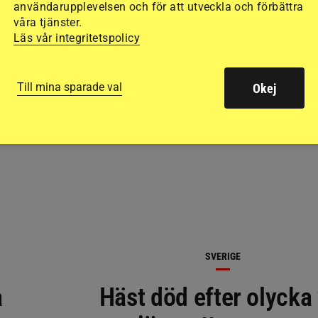
användarupplevelsen och för att utveckla och förbättra
våra tjänster.
Läs vår integritetspolicy
RELATERAD LÄSNING
Till mina sparade val
Okej
SVERIGE
a
Häst död efter olycka 