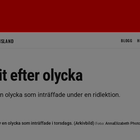
ISLAND
BLOGG
H
it efter olycka
 en olycka som inträffade under en ridlektion.
av en olycka som inträffade i torsdags. (Arkivbild)
Foto:
AnnaElizabeth Photo