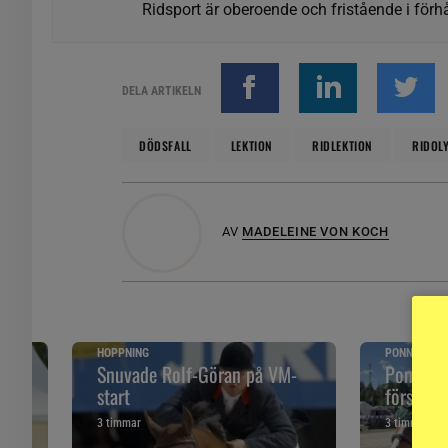
Ridsport är oberoende och fristående i förhå
DELA ARTIKELN
DÖDSFALL
LEKTION
RIDLEKTION
RIDOL
AV
MADELEINE VON KOCH
HOPPNING
PONNYPAPP
ska
Snuvade Rolf-Göran på VM-
Ponnypap
start
första g
3 timmar
3 timmar