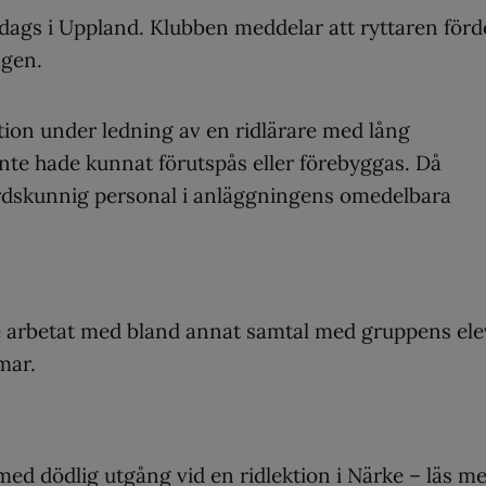
sdags i Uppland. Klubben meddelar att ryttaren förd
agen.
tion under ledning av en ridlärare med lång
nte hade kunnat förutspås eller förebyggas. Då
årdskunnig personal i anläggningens omedelbara
e arbetat med bland annat samtal med gruppens ele
mar.
 med dödlig utgång vid en ridlektion i Närke –
läs me