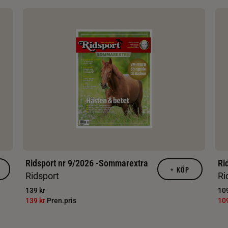
Ridsport nr 9/2026 -Sommarextra
Ri
+
KÖP
Ridsport
Ri
139 kr
109
139 kr
Pren.pris
10