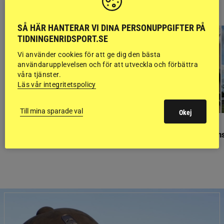
RIDSPORT
BLOGGAR
SÅ HÄR HANTERAR VI DINA PERSONUPPGIFTER PÅ
TIDNINGENRIDSPORT.SE
Vi använder cookies för att ge dig den bästa
användarupplevelsen och för att utveckla och förbättra
våra tjänster.
Läs vår integritetspolicy
Till mina sparade val
Okej
GÄSTBLOGGEN
GÄSTBLOGGEN
Finaldag med jubileumsutställning
Så gick det på helgens