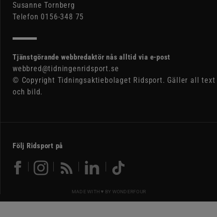
Susanne Tornberg
Telefon 0156-348 75
Tjänstgörande webbredaktör nås alltid via e-post
webbred@tidningenridsport.se
© Copyright Tidningsaktiebolaget Ridsport. Gäller all text
och bild.
Följ Ridsport på
MADE WITH ♥ BY
WONDERFOUR