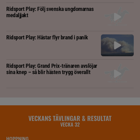
Ridsport Play: Följ svenska ungdomarnas
medaljjakt
Ridsport Play: Hästar flyr brand i panik
Ridsport Play: Grand Prix-tränaren avslöjar
sina knep – så blir hästen trygg överallt
VECKANS TÄVLINGAR & RESULTAT
VECKA 32
HOPPNING