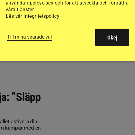
användarupplevelsen och för att utveckla och förbättra
våra tjänster.
Läs vår integritetspolicy
Till mina sparade val
Okej
ja: ”Släpp
llet aktivera din
 som kämpar med en