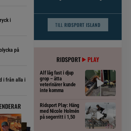
djursjukvården – häst kan omfattas
ryck i
TILL
RIDSPORT ISLAND
olycka på
RIDSPORT
PLAY
Alf låg fast i djup
grop – åtta
i från alla i
veterinärer kunde
inte komma
ENDERAR
Ridsport Play: Häng
med Nicole Holmén
på segerritt i 1,50