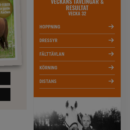
VECKANS TÄVLINGAR &
RESULTAT
VECKA 32
HOPPNING
DRESSYR
FÄLTTÄVLAN
KÖRNING
DISTANS