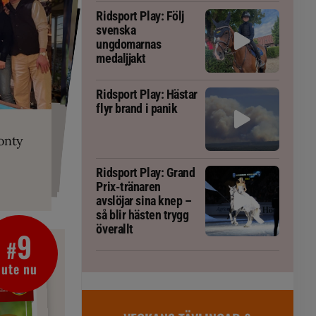
Ridsport Play: Följ
svenska
ungdomarnas
medaljjakt
Ridsport Play: Hästar
flyr brand i panik
PLAY
RT
 Prix-tränaren
 häst blivit
ta om fång
r är allt
gorm
onty
g överallt
Ridsport Play: Grand
Prix-tränaren
avslöjar sina knep –
så blir hästen trygg
överallt
9
#
ute nu