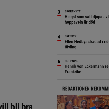
SPORTNYTT
Hingst som satt djupa avt
hoppaveln är död
DRESSYR
Ellen Hedbys skadad i rid
tävling
HOPPNING
Henrik von Eckermann red 
Frankrike
REDAKTIONEN REKOMM
ll bli bra