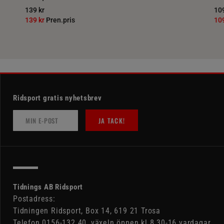
139 kr
109
139 kr
Pren.pris
10
Ridsport gratis nyhetsbrev
JA TACK!
Tidnings AB Ridsport
Postadress:
Tidningen Ridsport, Box 14, 619 21 Trosa
Telefon 0156-132 40, växeln öppen kl 8.30-16 vardagar