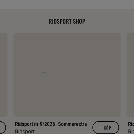
RIDSPORT SHOP
Ridsport nr 9/2026 -Sommarextra
Ri
+
KÖP
Ridsport
Ri