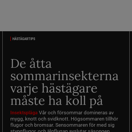
HÄSTÄGARTIPS
De åtta
sommarinsekterna
varje hästägare
måste ha koll på
Vår och försommar domineras av
Insektsplåga
mygg, knott och svidknott. Högsommaren tillhör
flugor och bromsar. Sensommaren för med sig
styngflugor, och älgflugan avslutar säsongen