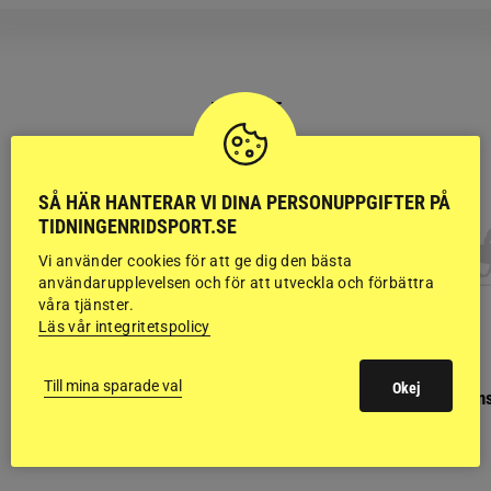
RIDSPORT
BLOGGAR
SÅ HÄR HANTERAR VI DINA PERSONUPPGIFTER PÅ
TIDNINGENRIDSPORT.SE
Vi använder cookies för att ge dig den bästa
användarupplevelsen och för att utveckla och förbättra
våra tjänster.
Läs vår integritetspolicy
GÄSTBLOGGEN
GÄSTBLOGGEN
Till mina sparade val
Okej
Finaldag med jubileumsutställning
Så gick det på helgens