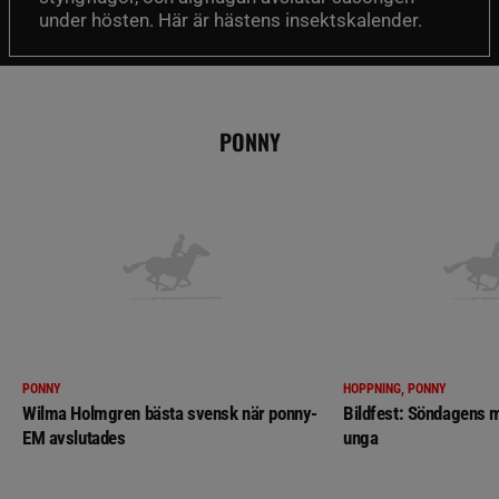
under hösten. Här är hästens insektskalender.
PONNY
PONNY
HOPPNING, PONNY
Wilma Holmgren bästa svensk när ponny-
Bildfest: Söndagens m
EM avslutades
unga