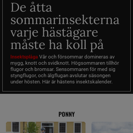
De åtta
sommarinsekterna
varje hästägare
måste ha koll på
Vår och försommar domineras av
Insektsplåga
mygg, knott och svidknott. Högsommaren tillhör
flugor och bromsar. Sensommaren för med sig
styngflugor, och älgflugan avslutar säsongen
under hösten. Här är hästens insektskalender.
PONNY