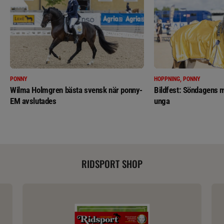
PONNY
HOPPNING, PONNY
Wilma Holmgren bästa svensk när ponny-
Bildfest: Söndagens m
EM avslutades
unga
RIDSPORT SHOP