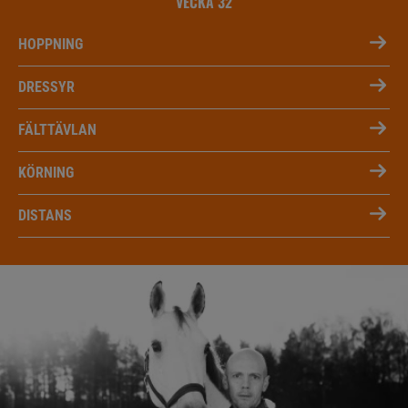
VECKA 32
HOPPNING
DRESSYR
FÄLTTÄVLAN
KÖRNING
DISTANS