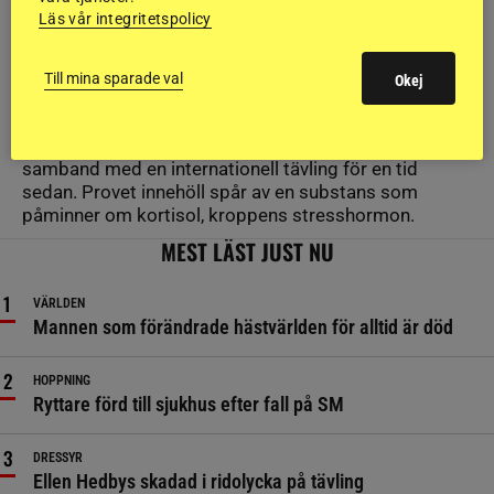
Läs vår integritetspolicy
SPORTNYTT
Svensk toppryttare fast i dopningstest
Till mina sparade val
Okej
Internationellt
En häst som tävlades av en svensk
toppryttare lämnade ett positivt dopningsprov i
samband med en internationell tävling för en tid
sedan. Provet innehöll spår av en substans som
påminner om kortisol, kroppens stresshormon.
MEST LÄST JUST NU
VÄRLDEN
Mannen som förändrade hästvärlden för alltid är död
HOPPNING
Ryttare förd till sjukhus efter fall på SM
DRESSYR
Ellen Hedbys skadad i ridolycka på tävling