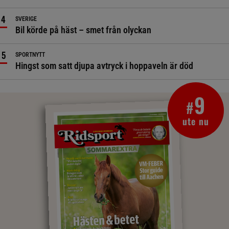
SVERIGE
Bil körde på häst – smet från olyckan
SPORTNYTT
Hingst som satt djupa avtryck i hoppaveln är död
9
#
ute nu