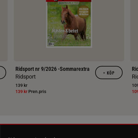
Ridsport nr 9/2026 -Sommarextra
Ri
+
KÖP
Ridsport
Ri
139 kr
109
139 kr
Pren.pris
10