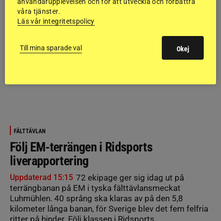
användarupplevelsen och för att utveckla och förbättra
våra tjänster.
Läs vår integritetspolicy
Till mina sparade val
Okej
FÄLTTÄVLAN
Följ EM-terrängen i Ridsports
liverapportering
Uppdaterad 15:15
72 ekipage ger sig idag ut på
terrängbanan på EM i tyska fälttävlansmeckat
Luhmühlen. 40 språng ska klaras av på den 5,8
kilometer långa banan, för Sverige blev det fem felfria
ritter på hinder. Följ klassen i Ridsports