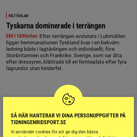
FÄLTTÄVLAN
Tyskarna dominerade i terrängen
EM i fälttävlan
Efter terrängen avslutats i Luhmühlen
ligger hemmanationen Tyskland kvar i en bekväm
ledning både i lagtävlingen och individuellt, före
Storbritannien och Frankrike. Sverige, som var åtta
efter dressyren, klättrade till en femteplats efter fyra
lagrundor utan hinderfel.
SÅ HÄR HANTERAR VI DINA PERSONUPPGIFTER PÅ
TIDNINGENRIDSPORT.SE
Vi använder cookies för att ge dig den bästa