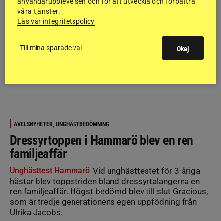
användarupplevelsen och för att utveckla och förbättra
våra tjänster.
Läs vår integritetspolicy
Till mina sparade val
Okej
AVELSNYHETER, UNGHÄSTBEDÖMNING
Dressyrtoppen i Hammarö blev en ren
familjeaffär
Unghästtest Hammarö
Vid unghästtestet för 3-åriga
hästar blev toppstriden bland dressyrtalangerna en
ren familjeaffär. Högst bedömd blev till slut Gracious,
som är tredje generationens egen uppfödning från
Ulrika Jacobs.