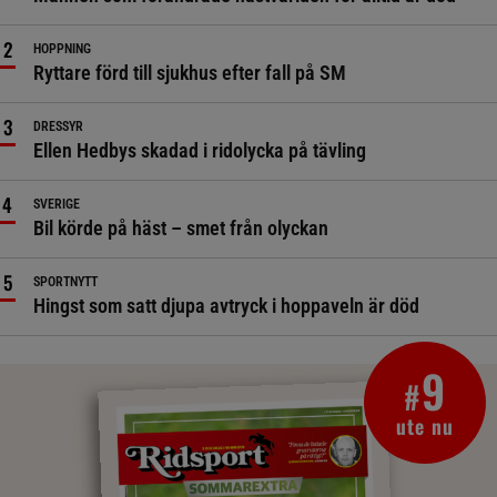
HOPPNING
Ryttare förd till sjukhus efter fall på SM
DRESSYR
Ellen Hedbys skadad i ridolycka på tävling
SVERIGE
Bil körde på häst – smet från olyckan
SPORTNYTT
Hingst som satt djupa avtryck i hoppaveln är död
9
#
ute nu