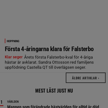
HOPPNING
Första 4-åringarna klara för Falsterbo
Klar seger
Årets första Falsterbo-kval för 4-åriga
hästar är avklarat. Sandra Ottosson red familjens
uppfödning Castella QT till överlägsen seger.
ÄLDRE ARTIKLAR ›
MEST LÄST JUST NU
VÄRLDEN
Mannen som förändrade hästvärlden för alltid är död