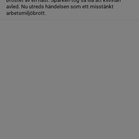
bröstet av en häst. Sparken tog så illa att kvinnan
avled. Nu utreds händelsen som ett misstänkt
arbetsmiljöbrott.