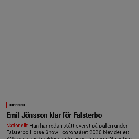
HOPPNING
Emil Jönsson klar för Falsterbo
Nationellt
Han har redan stått överst på pallen under
Falsterbo Horse Show - coronaåret 2020 blev det ett
SM-guld i childrenklassen för Emil Jönsson. Nu är han