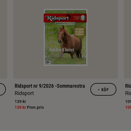
Ridsport nr 9/2026 -Sommarextra
Ri
+
KÖP
Ridsport
Ri
139 kr
109
139 kr
Pren.pris
10