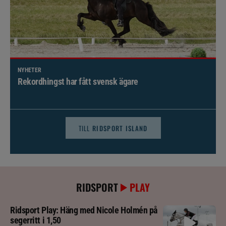
NYHETER
Brett politiskt stöd för förändringar i djursjukvården –
häst kan omfattas
TILL
RIDSPORT ISLAND
RIDSPORT
PLAY
Ridsport Play: Häng med Nicole Holmén på
segerritt i 1,50