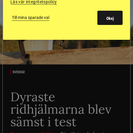
Läs vår integritetspolicy
Till mina sparade val
Okej
SVERIGE
Dyraste
ridhjälmarna blev
sämst i test