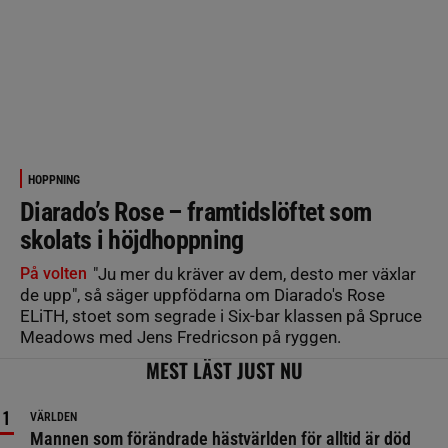
HOPPNING
Diarado’s Rose – framtidslöftet som
skolats i höjdhoppning
På volten
"Ju mer du kräver av dem, desto mer växlar
de upp", så säger uppfödarna om Diarado's Rose
ELiTH, stoet som segrade i Six-bar klassen på Spruce
Meadows med Jens Fredricson på ryggen.
MEST LÄST JUST NU
VÄRLDEN
Mannen som förändrade hästvärlden för alltid är död