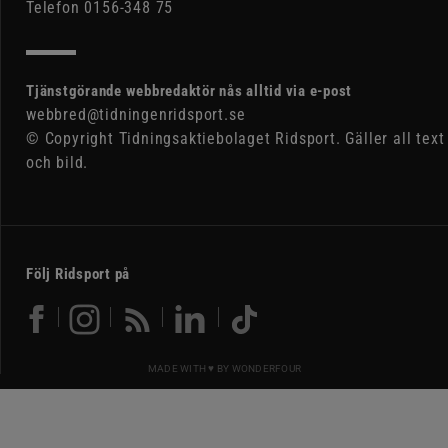
Telefon 0156-348 75
Tjänstgörande webbredaktör nås alltid via e-post
webbred@tidningenridsport.se
© Copyright Tidningsaktiebolaget Ridsport. Gäller all text
och bild.
Följ Ridsport på
MADE WITH ♥ BY
WONDERFOUR