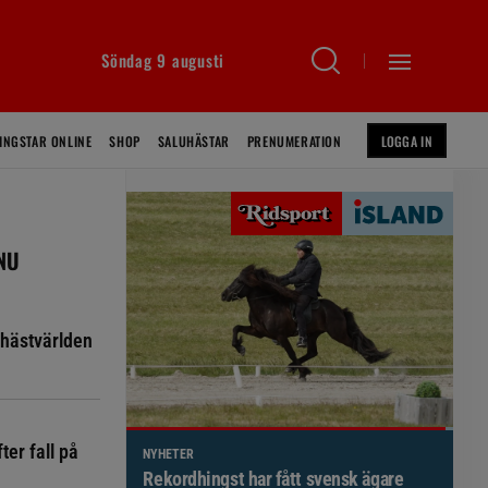
Söndag 9 augusti
INGSTAR ONLINE
SHOP
SALUHÄSTAR
PRENUMERATION
LOGGA IN
 NU
hästvärlden
ter fall på
NYHETER
Brett politiskt stöd för förändringar i