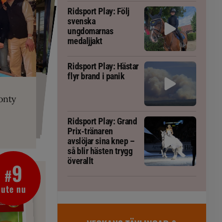
Ridsport Play: Följ
svenska
ungdomarnas
medaljjakt
Ridsport Play: Hästar
flyr brand i panik
PLAY
RT
 Prix-tränaren
 häst blivit
ta om fång
r är allt
gorm
onty
g överallt
Ridsport Play: Grand
Prix-tränaren
avslöjar sina knep –
så blir hästen trygg
överallt
9
#
ute nu