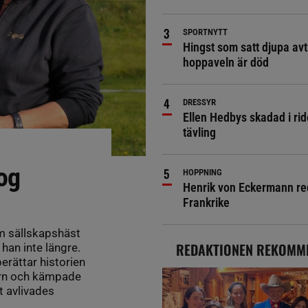
SPORTNYTT
Hingst som satt djupa avt
hoppaveln är död
DRESSYR
Ellen Hedbys skadad i rid
tävling
og
HOPPNING
Henrik von Eckermann red 
Frankrike
m sällskapshäst
REDAKTIONEN REKOMM
han inte längre.
erättar historien
arn och kämpade
t avlivades