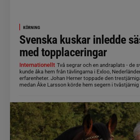
KÖRNING
Svenska kuskar inledde s
med topplaceringar
Internationellt
Två segrar och en andraplats - de 
kunde åka hem från tävlingarna i Exloo, Nederlände
erfarenheter. Johan Herner toppade den trestjärni
medan Åke Larsson körde hem segern i tvåstjärnig k