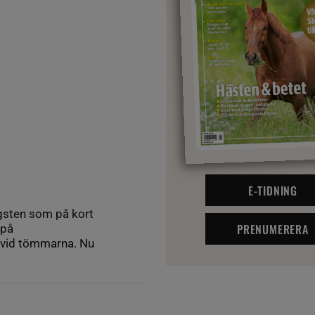
E-TIDNING
gsten som på kort
PRENUMERERA
 på
 vid tömmarna. Nu