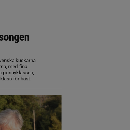
äsongen
svenska kuskarna
rna, med fina
ga ponnyklassen,
lass för häst.