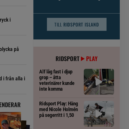
djursjukvården – häst kan omfattas
ryck i
TILL
RIDSPORT ISLAND
olycka på
RIDSPORT
PLAY
Alf låg fast i djup
grop – åtta
i från alla i
veterinärer kunde
inte komma
ENDERAR
Ridsport Play: Häng
med Nicole Holmén
på segerritt i 1,50