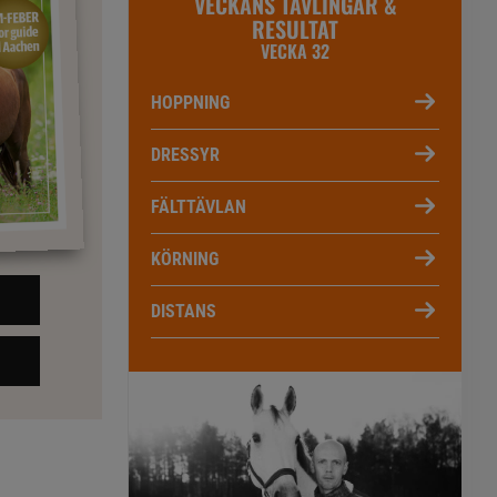
VECKANS TÄVLINGAR &
RESULTAT
VECKA 32
HOPPNING
DRESSYR
FÄLTTÄVLAN
KÖRNING
DISTANS