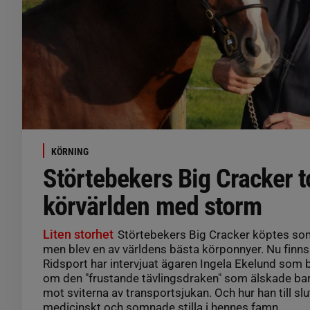
KÖRNING
Störtebekers Big Cracker t
körvärlden med storm
Liten storhet
Störtebekers Big Cracker köptes so
men blev en av världens bästa körponnyer. Nu finns 
Ridsport har intervjuat ägaren Ingela Ekelund som b
om den "frustande tävlingsdraken" som älskade b
mot sviterna av transportsjukan. Och hur han till slu
medicinskt och somnade stilla i hennes famn.