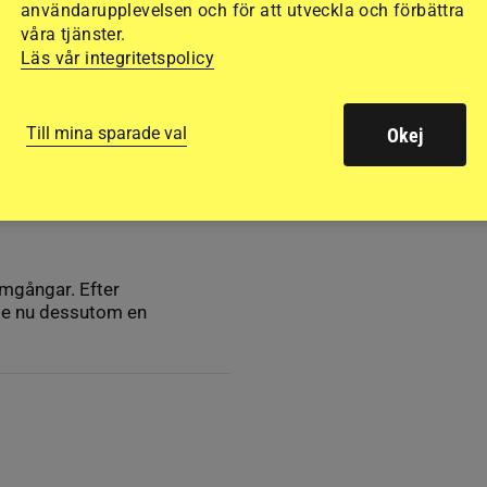
användarupplevelsen och för att utveckla och förbättra
våra tjänster.
Läs vår integritetspolicy
Till mina sparade val
Okej
enbet
mgångar. Efter
ige nu dessutom en