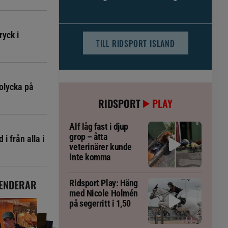
djursjukvården – häst kan omfattas
ryck i
TILL
RIDSPORT ISLAND
olycka på
RIDSPORT
PLAY
Alf låg fast i djup
grop – åtta
i från alla i
veterinärer kunde
inte komma
ENDERAR
Ridsport Play: Häng
med Nicole Holmén
på segerritt i 1,50