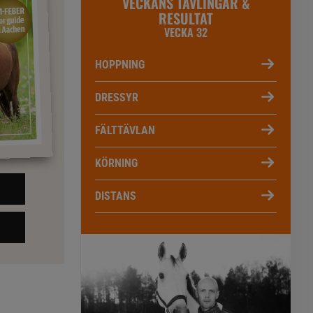
VECKANS TÄVLINGAR &
RESULTAT
VECKA 32
HOPPNING
DRESSYR
FÄLTTÄVLAN
KÖRNING
DISTANS