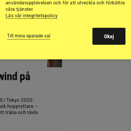
användarupplevelsen och för att utveckla och förbättra
våra tjänster.
Läs vår integritetspolicy
Till mina sparade val
Okej
wind på
S i Tokyo 2020.
ansk hoppryttare –
att träna och tävla