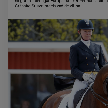
hingstpremieringar Europa runt vet Per Runesson o
Gränsbo Stuteri precis vad de vill ha.