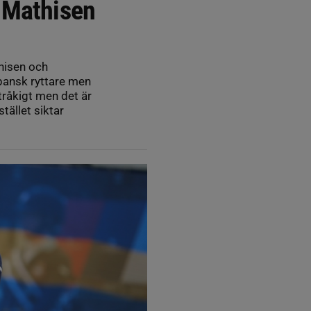
 Mathisen
hisen och
apansk ryttare men
tråkigt men det är
tället siktar