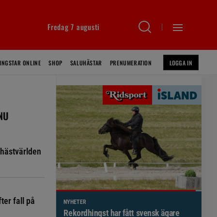
Fredag 7 augusti
INGSTAR ONLINE
SHOP
SALUHÄSTAR
PRENUMERATION
LOGGA IN
 NU
hästvärlden
ter fall på
NYHETER
Brett politiskt stöd för förändringar i