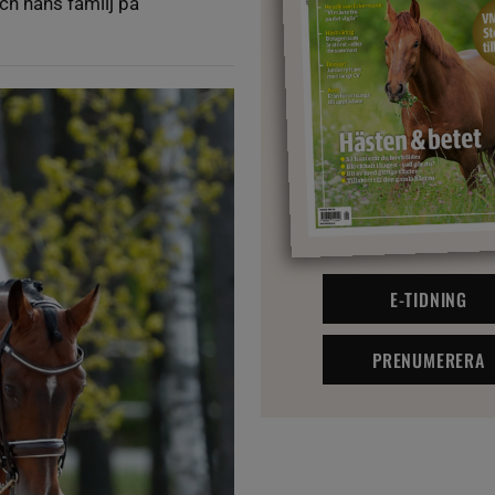
ch hans familj på
E-TIDNING
PRENUMERERA