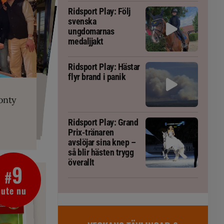
Ridsport Play: Följ
svenska
ungdomarnas
medaljjakt
Ridsport Play: Hästar
flyr brand i panik
PLAY
RT
 Prix-tränaren
 häst blivit
ta om fång
r är allt
gorm
onty
g överallt
Ridsport Play: Grand
Prix-tränaren
avslöjar sina knep –
så blir hästen trygg
överallt
9
#
ute nu